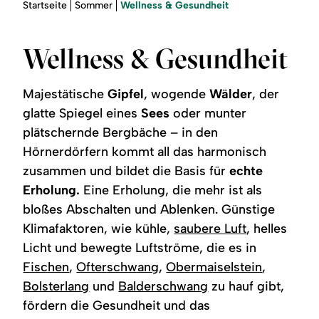
Region
Sie
Wellness & Gesundheit
Startseite
Sommer
sind
hier:
Service
Wellness & Gesundheit
Majestätische
Gipfel
, wogende
Wälder
, der
glatte Spiegel eines
Sees
oder munter
plätschernde Bergbäche – in den
Hörnerdörfern kommt all das harmonisch
zusammen und bildet die Basis für
echte
Erholung.
Eine Erholung, die mehr ist als
bloßes Abschalten und Ablenken. Günstige
Klimafaktoren, wie kühle,
saubere Luft
, helles
Licht und bewegte Luftströme, die es in
Fischen
,
Ofterschwang
,
Obermaiselstein
,
Bolsterlang
und
Balderschwang
zu hauf gibt,
fördern die Gesundheit und das