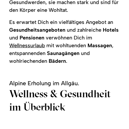
Gesundwerden, sie machen stark und sind für
den Körper eine Wohltat.
Es erwartet Dich ein vielfältiges Angebot an
Gesundheitsangeboten
und zahlreiche
Hotels
und
Pensionen
verwöhnen Dich im
Wellnessurlaub
mit wohltuenden
Massagen
,
entspannenden
Saunagängen
und
wohlriechenden
Bädern
.
Alpine Erholung im Allgäu.
Wellness & Gesundheit
im Überblick
Wellness & Day SPA
Gesundheitsfinder
Heilklima
Waldbaden
Alpenkur
Kneipp
Wild- & Heilkräuter
Dein Glück ruft
©
©
©
©
©
©
©
©
mehr
mehr
mehr
mehr
mehr
mehr
zu:
zu:
zu: