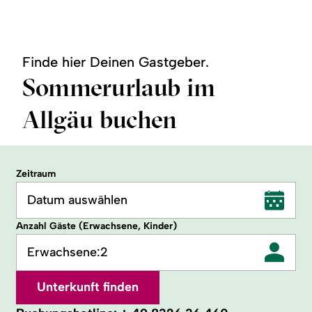
mehr
mehr
zu:
zu:
zu:
Gesundheitsfinder
Wellness
Heilklima
zu:
zu:
Alpenkur
Waldbaden
Kneipp
&
Wild-
Dein
Day
&
Glück
SPA
Heilkräuter
ruft
Finde hier Deinen Gastgeber.
Sommerurlaub im
Allgäu buchen
Zeitraum
Datum auswählen
Anzahl Gäste (Erwachsene, Kinder)
Erwachsene:
2
Unterkunft finden