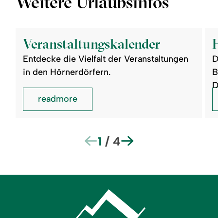
Weitere Urlaubsinfos
©
©
readmore:
read
Veranstaltungskalender
Hörn
Veranstaltungskalender
Mag
Entdecke die Vielfalt der Veranstaltungen
D
in den Hörnerdörfern.
B
D
readmore
1
/
4