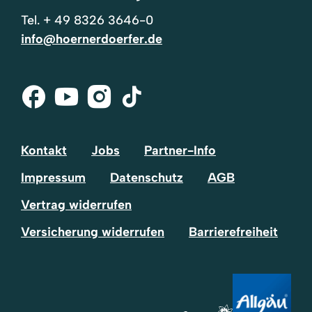
Tel.
+ 49 8326 3646-0
info@hoernerdoerfer.de
Facebook
Youtube
Instagram
Tik-
Tok
Kontakt
Jobs
Partner-Info
Impressum
Datenschutz
AGB
Vertrag widerrufen
Versicherung widerrufen
Barrierefreiheit
Volltextsuche
Suchtext
einfügen