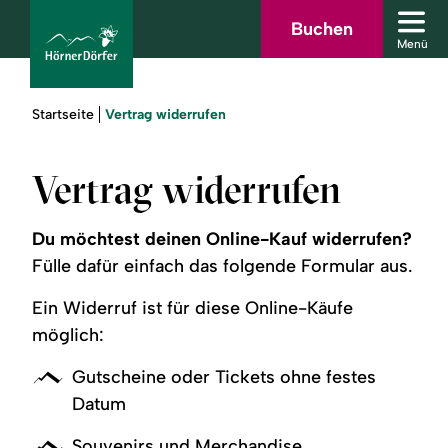
Zum
Zur
Zur
Zum
Buchen
Men
Hauptinhalt
Suche
Navigation
Footer
Menü
schl
springen
springen
springen
springen
Sie
Vertrag widerrufen
Startseite
sind
hier:
Vertrag widerrufen
bcams
Du möchtest deinen Online-Kauf widerrufen?
Urlaub
Fülle dafür einfach das folgende Formular aus.
buchen
Ein Widerruf ist für diese Online-Käufe
möglich:
Sommer
Gutscheine oder Tickets ohne festes
Winter
Datum
Souvenirs und Merchandise