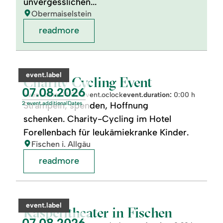
unvergesslichen...
location:
Obermaiselstein
readmore
readmore:
©
Charity
Cycling
category:
event.label
Event
Charity Cycling Event
event.nextDate:
07.08.2026
event.time:
14:00 event.oclock
event.duration:
0:00 h
2 event.additionalDates
Strampeln, spenden, Hoffnung
schenken. Charity-Cycling im Hotel
Forellenbach für leukämiekranke Kinder.
location:
Fischen i. Allgäu
readmore
readmore:
©
Kasperltheater
in
category:
event.label
Fischen
Kasperltheater in Fischen
event.nextDate:
07.08.2026