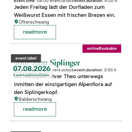
event.time:
08:00 event.oclock
event.duration:
4:00 h
Jeden Freitag lädt der Dorfladen zum
Weißwurst Essen mit frischen Brezen ein.
location:
Ofterschwang
readmore
readmore:
©
onlineBookable
Tour
zum
category:
event.label
Siplinger
Tour zum Siplinger
event.nextDate:
07.08.2026
event.time:
09:20 event.oclock
event.duration:
3:00 h
4 event.additionalDates
Mit Naturparkführer Theo unterwegs
inmitten der einzigartigen Alpenflora auf
den Siplingerkopf.
location:
Balderschwang
readmore
readmore:
©
Amigurumis