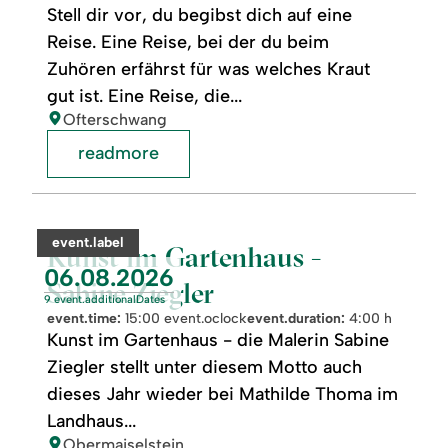
Stell dir vor, du begibst dich auf eine
Reise. Eine Reise, bei der du beim
Zuhören erfährst für was welches Kraut
gut ist. Eine Reise, die...
location:
Ofterschwang
readmore
readmore:
©
Kunst
im
category:
event.label
Gartenhaus
Kunst im Gartenhaus -
-
event.nextDate:
06.08.2026
Sabine
Sabine Ziegler
Ziegler
9 event.additionalDates
event.time:
15:00 event.oclock
event.duration:
4:00 h
Kunst im Gartenhaus - die Malerin Sabine
Ziegler stellt unter diesem Motto auch
dieses Jahr wieder bei Mathilde Thoma im
Landhaus...
location:
Obermaiselstein