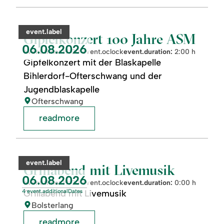
readmore:
Gipfelkonzert
100
category:
event.label
Jahre
Gipfelkonzert 100 Jahre ASM
ASM
event.nextDate:
06.08.2026
event.time:
19:00 event.oclock
event.duration:
2:00 h
Gipfelkonzert mit der Blaskapelle
Bihlerdorf-Ofterschwang und der
Jugendblaskapelle
location:
Ofterschwang
readmore
readmore:
©
Grillabend
mit
category:
event.label
Livemusik
Grillabend mit Livemusik
event.nextDate:
06.08.2026
event.time:
19:00 event.oclock
event.duration:
0:00 h
4 event.additionalDates
Grillabend mit Livemusik
location:
Bolsterlang
readmore