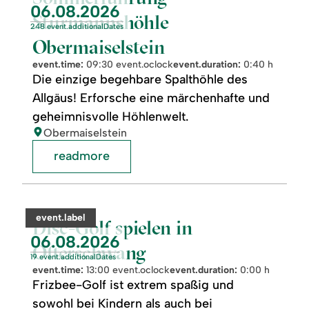
event.nextDate:
06.08.2026
Sturmannshöhle
248 event.additionalDates
Obermaiselstein
event.time:
09:30 event.oclock
event.duration:
0:40 h
Die einzige begehbare Spalthöhle des
Allgäus! Erforsche eine märchenhafte und
geheimnisvolle Höhlenwelt.
location:
Obermaiselstein
readmore
readmore:
©
Disc-
Golf
category:
event.label
spielen
Disc-Golf spielen in
in
event.nextDate:
06.08.2026
Ofterschwang
Ofterschwang
19 event.additionalDates
event.time:
13:00 event.oclock
event.duration:
0:00 h
Frizbee-Golf ist extrem spaßig und
sowohl bei Kindern als auch bei