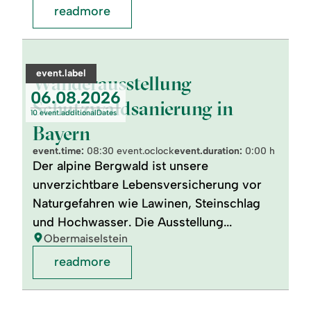
readmore
readmore:
©
Wanderausstellung
Schutzwaldsanierung
category:
event.label
in
Wanderausstellung
Bayern
event.nextDate:
06.08.2026
Schutzwaldsanierung in
10 event.additionalDates
Bayern
event.time:
08:30 event.oclock
event.duration:
0:00 h
Der alpine Bergwald ist unsere
unverzichtbare Lebensversicherung vor
Naturgefahren wie Lawinen, Steinschlag
und Hochwasser. Die Ausstellung...
location:
Obermaiselstein
readmore
readmore:
"Wildwuchs"