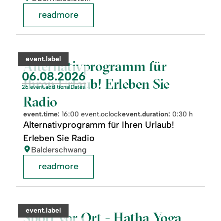
readmore
readmore:
©
Alternativprogramm
für
category:
event.label
Ihren
Alternativprogramm für
Urlaub!
event.nextDate:
06.08.2026
Erleben
Ihren Urlaub! Erleben Sie
Sie
26 event.additionalDates
Radio
Radio
event.time:
16:00 event.oclock
event.duration:
0:30 h
Alternativprogramm für Ihren Urlaub!
Erleben Sie Radio
location:
Balderschwang
readmore
readmore:
Sport
vor
category:
event.label
Ort
Sport vor Ort - Hatha Yoga
-