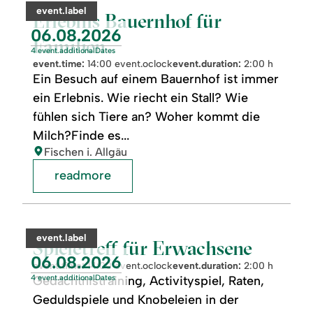
Bauernhof
category:
event.label
für
Erlebnis Bauernhof für
Familien
event.nextDate:
06.08.2026
Familien
4 event.additionalDates
event.time:
14:00 event.oclock
event.duration:
2:00 h
Ein Besuch auf einem Bauernhof ist immer
ein Erlebnis. Wie riecht ein Stall? Wie
fühlen sich Tiere an? Woher kommt die
Milch?Finde es...
location:
Fischen i. Allgäu
readmore
readmore:
©
Spieletreff
für
category:
event.label
Erwachsene
Spieletreff für Erwachsene
event.nextDate:
06.08.2026
event.time:
14:00 event.oclock
event.duration:
2:00 h
4 event.additionalDates
Gedächtnistraining, Activityspiel, Raten,
Geduldspiele und Knobeleien in der