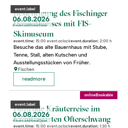
Besichtigung
des
category:
event.label
Fischinger
Besichtigung des Fischinger
Heimathauses
event.nextDate:
06.08.2026
mit
Heimathauses mit FIS-
FIS-
8 event.additionalDates
Skimuseum
Skimuseum
event.time:
15:00 event.oclock
event.duration:
2:00 h
Besuche das alte Bauernhaus mit Stube,
Tenne, Stall, alten Kutschen und
Ausstellungsstücken von Früher.
location:
Fischen
readmore
readmore:
onlineBookable
Duftende
Kräuterreise
category:
event.label
im
Duftende Kräuterreise im
Kräutergarten
event.nextDate:
06.08.2026
Ofterschwang
Kräutergarten Ofterschwang
4 event.additionalDates
event.time:
15:00 event.oclock
event.duration:
1:30 h