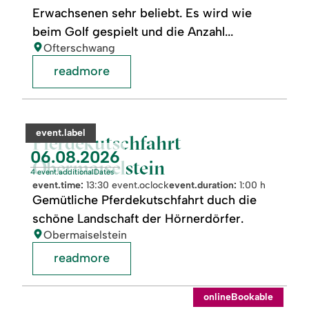
Erwachsenen sehr beliebt. Es wird wie
beim Golf gespielt und die Anzahl...
location:
Ofterschwang
readmore
readmore:
Pferdekutschfahrt
Obermaiselstein
category:
event.label
Pferdekutschfahrt
event.nextDate:
06.08.2026
Obermaiselstein
4 event.additionalDates
event.time:
13:30 event.oclock
event.duration:
1:00 h
Gemütliche Pferdekutschfahrt duch die
schöne Landschaft der Hörnerdörfer.
location:
Obermaiselstein
readmore
readmore:
©
onlineBookable
Erlebnis