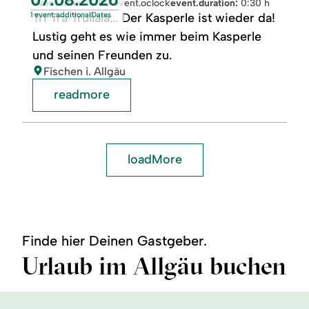
event.time:
16:00 event.oclock
event.duration:
0:30 h
1 event.additionalDates
Tri Tra Trullala... Der Kasperle ist wieder da!
Lustig geht es wie immer beim Kasperle
und seinen Freunden zu.
location:
Fischen i. Allgäu
readmore
loadMore
Finde hier Deinen Gastgeber.
Urlaub im Allgäu buchen