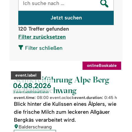
Jetzt suchen
120
Treffer gefunden
Filter zurücksetzen
Filter schließen
onlineBookable
readmore:
category:
event.label
Sennereiführung
Sennereiführung Alpe Berg
Alpe
event.nextDate:
06.08.2026
Berg
in Balderschwang
in
3 event.additionalDates
Balderschwang
event.time:
08:00 event.oclock
event.duration:
0:45 h
Blick hinter die Kulissen eines Älplers, wie
die frische Milch zum leckeren Allgäuer
Bergkäs verarbeitet wird.
location:
Balderschwang