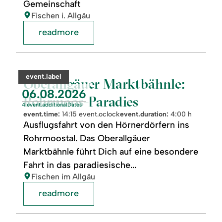
Gemeinschaft
location:
Fischen i. Allgäu
readmore
readmore:
©
Oberallgäuer
Marktbähnle:
category:
event.label
Rohrmoos-
Oberallgäuer Marktbähnle:
Paradies
event.nextDate:
06.08.2026
Rohrmoos-Paradies
4 event.additionalDates
event.time:
14:15 event.oclock
event.duration:
4:00 h
Ausflugsfahrt von den Hörnerdörfern ins
Rohrmoostal. Das Oberallgäuer
Marktbähnle führt Dich auf eine besondere
Fahrt in das paradiesische...
location:
Fischen im Allgäu
readmore
readmore:
©