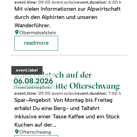
event.time:
09:00 event.oclock
event.duration:
6:00 h
Mit vielen Informationen zur Alpwirtschaft
durch den Alphirten und unseren
Wanderführer.
location:
Obermaiselstein
readmore
readmore:
Kaffeeklatsch
auf
category:
event.label
der
Kaffeeklatsch auf der
Weltcup-
event.nextDate:
06.08.2026
Hütte
Weltcup-Hütte Ofterschwang
Ofterschwang
21 event.additionalDates
event.time:
09:00 event.oclock
event.duration:
7:00 h
Spar-Angebot: Von Montag bis Freitag
erhälst Du eine Berg- und Talfahrt
inklusive einer Tasse Kaffee und ein Stück
Kuchen auf der...
location:
Ofterschwang