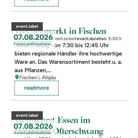
readmore:
©
Wochenmarkt
in
category:
event.label
Fischen
Wochenmarkt in Fischen
event.nextDate:
07.08.2026
event.time:
07:30 event.oclock
event.duration:
5:00 h
4 event.additionalDates
Jeden Freitag von 7:30 bis 12:45 Uhr
bieten regionale Händler ihre hochwertige
Ware an. Das Warensortiment besteht u. a.
aus Pflanzen,...
location:
Fischen i. Allgäu
readmore
readmore:
©
Weißwurst
Essen
category:
event.label
im
Weißwurst Essen im
Dorfladen
event.nextDate:
07.08.2026
Ofterschwang
Dorfladen Ofterschwang
4 event.additionalDates