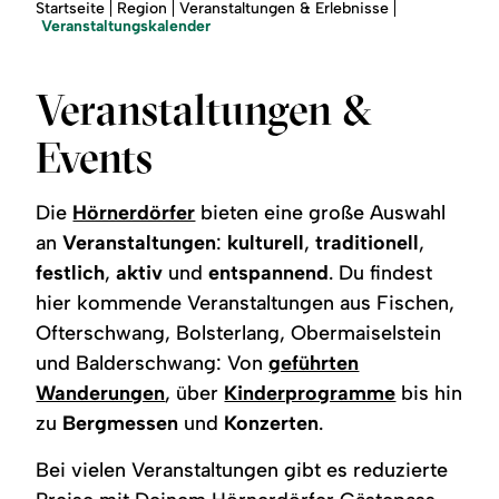
Region
Sie
Startseite
Region
Veranstaltungen & Erlebnisse
sind
Veranstaltungskalender
hier:
Service
Veranstaltungen &
Events
Die
Hörnerdörfer
bieten eine große Auswahl
an
Veranstaltungen
:
kulturell
,
traditionell
,
festlich
,
aktiv
und
entspannend
. Du findest
hier kommende Veranstaltungen aus Fischen,
Ofterschwang, Bolsterlang, Obermaiselstein
und Balderschwang: Von
geführten
Wanderungen
, über
Kinderprogramme
bis hin
zu
Bergmessen
und
Konzerten
.
Bei vielen Veranstaltungen gibt es reduzierte