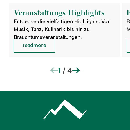
readmore:
read
Veranstaltungs-
Erle
Veranstaltungs-Highlights
Highlights
Entdecke die vielfältigen Highlights. Von
B
Musik, Tanz, Kulinarik bis hin zu
M
Brauchtumsveranstaltungen.
readmore
1
/
4