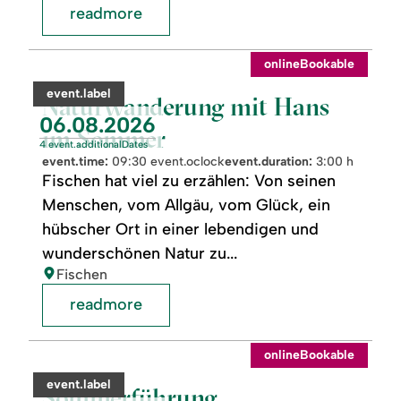
readmore
readmore:
©
onlineBookable
Naturwanderung
mit
category:
event.label
Hans
Naturwanderung mit Hans
im
event.nextDate:
06.08.2026
Sommer
im Sommer
4 event.additionalDates
event.time:
09:30 event.oclock
event.duration:
3:00 h
Fischen hat viel zu erzählen: Von seinen
Menschen, vom Allgäu, vom Glück, ein
hübscher Ort in einer lebendigen und
wunderschönen Natur zu...
location:
Fischen
readmore
readmore:
©
onlineBookable
Sommerführung
Sturmannshöhle
category:
event.label
Obermaiselstein
Sommerführung