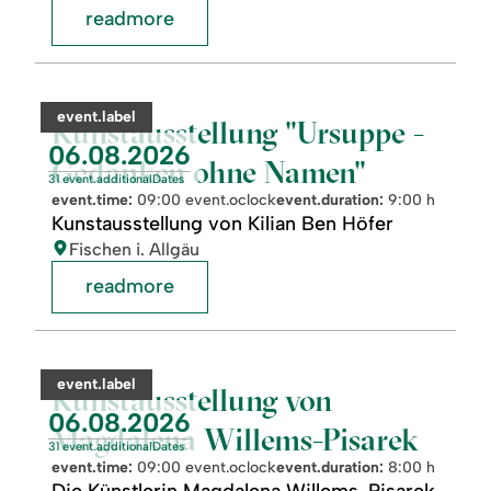
readmore
readmore:
©
Kunstausstellung
"Ursuppe
category:
event.label
-
Kunstausstellung "Ursuppe -
Gedanken
event.nextDate:
06.08.2026
ohne
Gedanken ohne Namen"
Namen"
31 event.additionalDates
event.time:
09:00 event.oclock
event.duration:
9:00 h
Kunstausstellung von Kilian Ben Höfer
location:
Fischen i. Allgäu
readmore
readmore:
©
Kunstausstellung
von
category:
event.label
Magdalena
Kunstausstellung von
Willems-
event.nextDate:
06.08.2026
Pisarek
Magdalena Willems-Pisarek
31 event.additionalDates
event.time:
09:00 event.oclock
event.duration:
8:00 h
Die Künstlerin Magdalena Willems-Pisarek