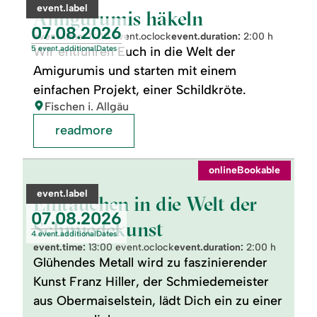
häkeln
category:
event.label
Amigurumis häkeln
event.nextDate:
07.08.2026
event.time:
11:00 event.oclock
event.duration:
2:00 h
5 event.additionalDates
Wir entführen Euch in die Welt der
Amigurumis und starten mit einem
einfachen Projekt, einer Schildkröte.
location:
Fischen i. Allgäu
readmore
readmore:
onlineBookable
Eintauchen
in
category:
event.label
die
Eintauchen in die Welt der
Welt
event.nextDate:
07.08.2026
der
Schmiedekunst
Schmiedekunst
4 event.additionalDates
event.time:
13:00 event.oclock
event.duration:
2:00 h
Glühendes Metall wird zu faszinierender
Kunst Franz Hiller, der Schmiedemeister
aus Obermaiselstein, lädt Dich ein zu einer