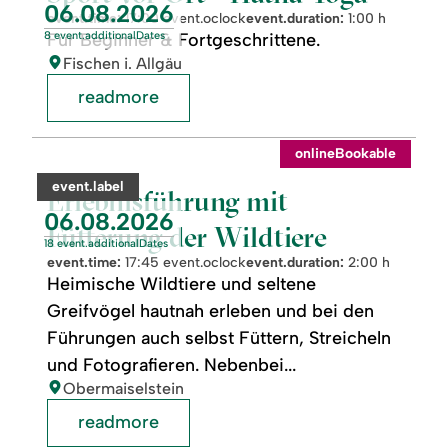
event.nextDate:
06.08.2026
Hatha
event.time:
17:00 event.oclock
event.duration:
1:00 h
Yoga
8 event.additionalDates
Für Beginner & Fortgeschrittene.
location:
Fischen i. Allgäu
readmore
readmore:
onlineBookable
Erlebnisführung
mit
category:
event.label
Fütterung
Erlebnisführung mit
der
event.nextDate:
06.08.2026
Wildtiere
Fütterung der Wildtiere
18 event.additionalDates
event.time:
17:45 event.oclock
event.duration:
2:00 h
Heimische Wildtiere und seltene
Greifvögel hautnah erleben und bei den
Führungen auch selbst Füttern, Streicheln
und Fotografieren. Nebenbei...
location:
Obermaiselstein
readmore