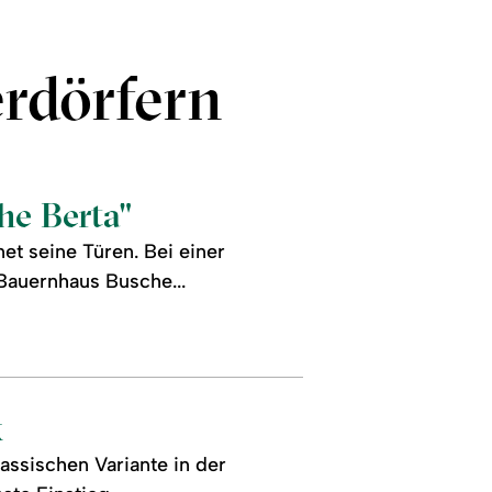
erdörfern
e Berta"
et seine Türen. Bei einer
Bauernhaus Busche...
k
assischen Variante in der