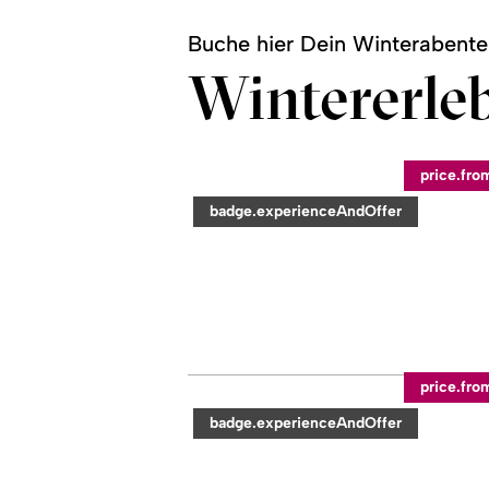
Buche hier Dein Winterabente
Wintererleb
©
price.fro
readmore:
category:
badge.experienceAndOffer
Führung
im
Bauernhaus
"Busche
Berta"
readmore:
©
price.fro
Langlauf-
Anfängerkurs
category:
badge.experienceAndOffer
Klassik