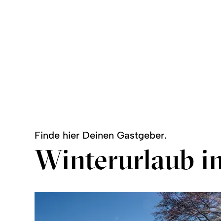
R
Kutschfahrten
©
©
mehr
mehr
zu:
zu:
Rodeln
Kutschfahrten
Finde hier Deinen Gastgeber.
Winterurlaub i