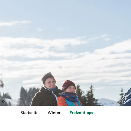
©
Sie
Freizeittipps
Startseite
Winter
sind
hier: