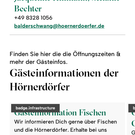
Bechter
+49 8328 1056
balderschwang@hoernerdoerfer.de
Finden Sie hier die die Öffnungszeiten &
mehr der Gästeinfos.
Gästeinformationen der
Hörnerdörfer
©
©
openingHours.openToday
readmore:
read
category:
c
badge.infrastructure
Gästeinformation
Gäst
Gästeinformation Fischen
Fischen
Oft
Wir informieren Dich gerne über Fischen
und die Hörnerdörfer. Erhalte bei uns
G