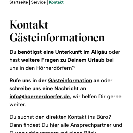
Region
Sie
Kontakt
Startseite
Service
sind
hier:
Service
Kontakt
Gästeinformationen
Du benötigst eine Unterkunft im Allgäu
oder
hast
weitere Fragen zu Deinem Urlaub
bei
uns in den Hörnerdörfern?
Rufe uns in der
Gästeinformation
an
oder
schreibe uns eine Nachricht an
info@hoernerdoerfer.de
, wir helfen Dir gerne
weiter.
Du suchst den direkten Kontakt ins Büro?
Dann findest Du
hier
alle Ansprechpartner und
Durchwahlnummern auf einen Blick.