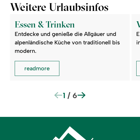
Weitere Urlaubsinfos
©
©
readmore:
read
Essen
Vera
Essen & Trinken
&
Trinken
Entdecke und genieße die Allgäuer und
E
alpenländische Küche von traditionell bis
i
modern.
readmore
1
/
6