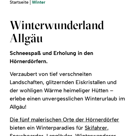
Region
Sie
Winter
Startseite
sind
hier:
Service
Winterwunderland
Allgäu
Schneespaß und Erholung in den
Hörnerdörfern.
Verzaubert von tief verschneiten
Landschaften, glitzernden Eiskristallen und
der wohligen Wärme heimeliger Hütten –
erlebe einen unvergesslichen Winterurlaub im
Allgäu!
Die fünf malerischen Orte der Hörnerdörfer
bieten ein Winterparadies für
Skifahrer,
Snowboarder
,
Langläufer
,
Winterwanderer