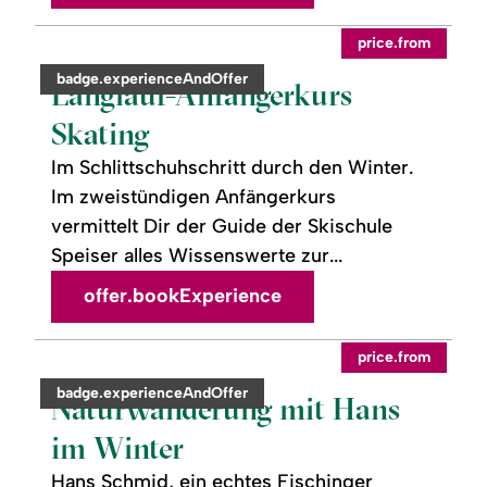
readmore:
©
price.from
Langlauf-
Anfängerkurs
category:
badge.experienceAndOffer
Skating
Langlauf-Anfängerkurs
Skating
Im Schlittschuhschritt durch den Winter.
Im zweistündigen Anfängerkurs
vermittelt Dir der Guide der Skischule
Speiser alles Wissenswerte zur...
offer.bookExperience
readmore:
©
price.from
Naturwanderung
mit
category:
badge.experienceAndOffer
Hans
Naturwanderung mit Hans
im
Winter
im Winter
Hans Schmid, ein echtes Fischinger