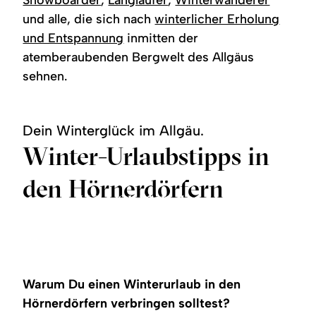
und alle, die sich nach
winterlicher Erholung
und Entspannung
inmitten der
atemberaubenden Bergwelt des Allgäus
sehnen.
Dein Winterglück im Allgäu.
Winter-Urlaubstipps in
den Hörnerdörfern
Wintersportbericht
Skifahren
Wandern mit & ohne Schnee
Hüttenzauber im Winter
Langlaufen
Wellness & Gesundheit
Winter-Freizeittipps
Familienwinter
©
©
©
©
©
©
©
©
mehr
mehr
mehr
mehr
mehr
zu:
zu:
mehr
mehr
mehr
zu:
zu:
zu:
Wintersportbericht
Skifahren
zu:
zu:
zu:
Langlaufen
Wandern
Hüttenzauber
Winter-
Wellness
Familienwinter
mit
im
Freizeittipps
&
&
Winter
Warum Du einen Winterurlaub in den
Gesundheit
ohne
Hörnerdörfern verbringen solltest?
Schnee