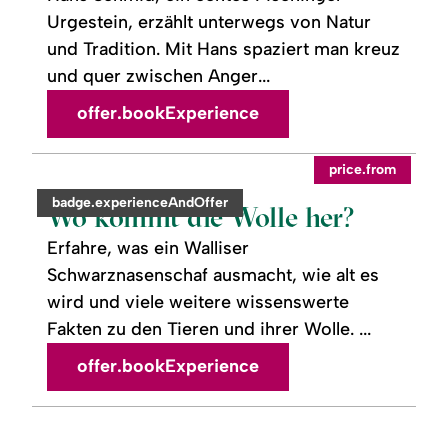
Urgestein, erzählt unterwegs von Natur
und Tradition. Mit Hans spaziert man kreuz
und quer zwischen Anger...
offer.bookExperience
readmore:
©
price.from
Wo
kommt
category:
badge.experienceAndOffer
die
Wo kommt die Wolle her?
Wolle
her?
Erfahre, was ein Walliser
Schwarznasenschaf ausmacht, wie alt es
wird und viele weitere wissenswerte
Fakten zu den Tieren und ihrer Wolle. ...
offer.bookExperience