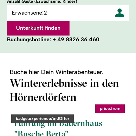
Anzahl Gäste (Erwachsene, Kinder)
Erwachsene:
2
Unterkunft finden
Buchungshotline:
+ 49 8326 36 460
Buche hier Dein Winterabenteuer.
Wintererlebnisse in den
Hörnerdörfern
©
price.from
readmore:
category:
badge.experienceAndOffer
Führung
Führung im Bauernhaus
im
Bauernhaus
"Busche Berta"
"Busche