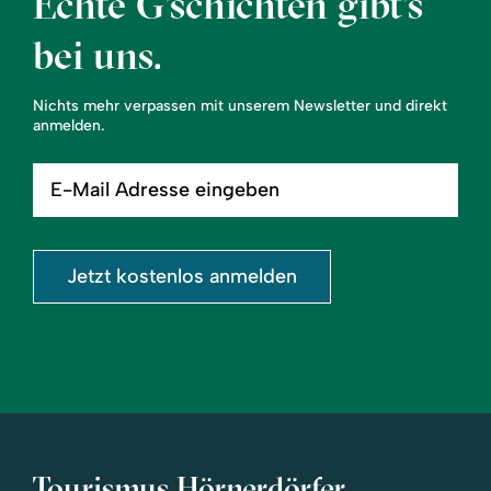
Echte G’schichten gibt’s
bei uns.
Nichts mehr verpassen mit unserem Newsletter und direkt
anmelden.
E-
Mail
Adresse
eingeben
Jetzt kostenlos anmelden
Tourismus Hörnerdörfer