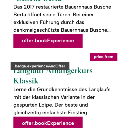
Berta"
Das 2017 restaurierte Bauernhaus Busche
Berta öffnet seine Türen. Bei einer
exklusiven Führung durch das
denkmalgeschützte Bauernhaus Busche...
offer.bookExperience
readmore:
©
price.from
Langlauf-
Anfängerkurs
category:
badge.experienceAndOffer
Klassik
Langlauf-Anfängerkurs
Klassik
Lerne die Grundkenntnisse des Langlaufs
mit der klassischen Variante in der
gespurten Loipe. Der beste und
gleichzeitig einfachste Einstieg...
offer.bookExperience