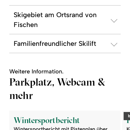
Skigebiet am Ortsrand von
Fischen
Familienfreundlicher Skilift
Weitere Information.
Parkplatz, Webcam &
mehr
©
©
readmore:
read
c
Wintersportbericht
Park
Wintersportbericht
am
Stin
Wintersportbericht mit Pistenplan über
K