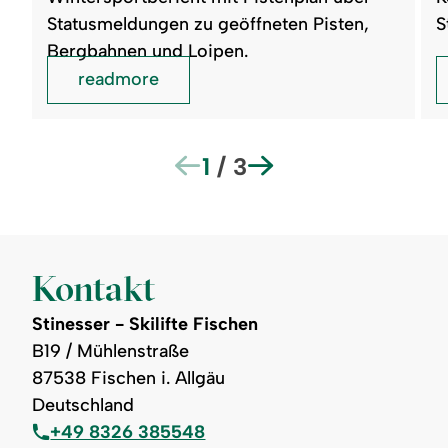
Statusmeldungen zu geöffneten Pisten,
S
Bergbahnen und Loipen.
readmore
1
/
3
Kontakt
Stinesser - Skilifte Fischen
B19 / Mühlenstraße
87538 Fischen i. Allgäu
Deutschland
+49 8326 385548