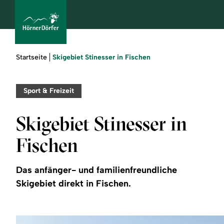
Sie
Skigebiet Stinesser in Fischen
Startseite
sind
hier:
bcams
Sport & Freizeit
Skigebiet Stinesser in
Urlaub
Fischen
buchen
Das anfänger- und familienfreundliche
Sommer
Skigebiet direkt in Fischen.
Winter