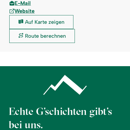
E-Mail
Website
Stinesser
Auf Karte zeigen
-
Skilifte
Stinesser
Route berechnen
Fischen:
-
Skilifte
Fischen:
Echte G’schichten gibt’s
bei uns.