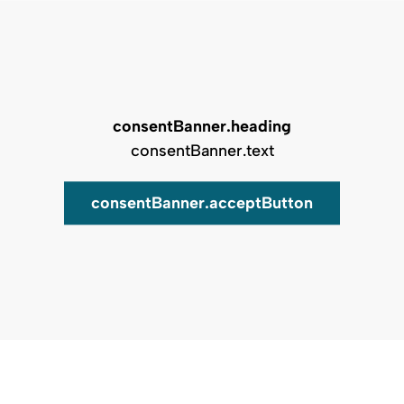
Karte schließen
Filter
consentBanner.heading
consentBanner.text
consentBanner.acceptButton
Karte
Gelände
Satellit