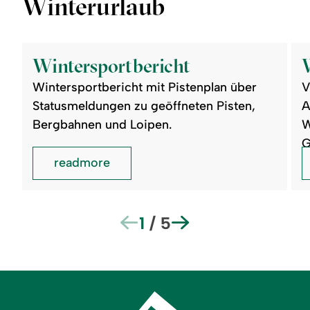
Winterurlaub
©
©
readmore:
read
Wintersportbericht
Wint
Wintersportbericht
Frei
Wintersportbericht mit Pistenplan über
V
Statusmeldungen zu geöffneten Pisten,
A
Bergbahnen und Loipen.
W
G
readmore
1
/
5