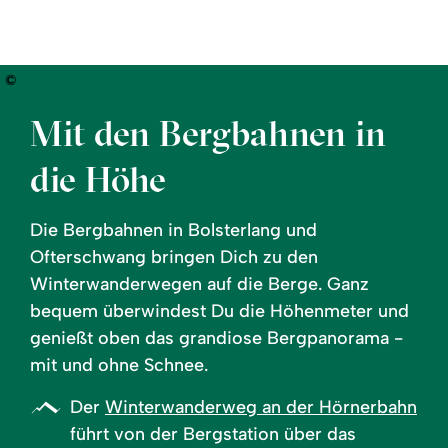
mehr
mehr
mehr
zu:
zu:
zu:
Winterwandern
Schneeschuhwandern
Wandern
ohne
©
Schnee
Mit den Bergbahnen in
die Höhe
Die Bergbahnen in Bolsterlang und
Ofterschwang bringen Dich zu den
Winterwanderwegen auf die Berge. Ganz
bequem überwindest Du die Höhenmeter und
genießt oben das grandiose Bergpanorama -
mit und ohne Schnee.
Der
Winterwanderweg an der Hörnerbahn
führt von der Bergstation über das