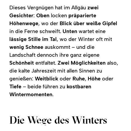
Dieses Vergnügen hat im Allgäu
zwei
Gesichter
:
Oben
locken
präparierte
Höhenwege
, wo der
Blick über weiße Gipfel
in die Ferne schweift.
Unten
wartet eine
lässige Stille im Tal
, wo der Winter oft mit
wenig Schnee
auskommt – und die
Landschaft dennoch ihre ganz eigene
Schönheit
entfaltet.
Zwei Möglichkeiten
also,
die kalte Jahreszeit mit allen Sinnen zu
genießen:
Weitblick
oder
Ruhe
,
Höhe
oder
Tiefe
– beide führen zu
kostbaren
Wintermomenten
.
Die Wege des Winters
Wandern ohne Schnee
Schneeschuhwandern
Winterwandern
©
©
©