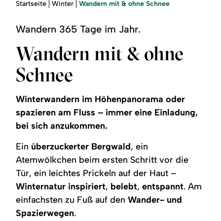
Region
Sie
Wandern mit & ohne Schnee
Startseite
Winter
sind
hier:
Wandern 365 Tage im Jahr.
Service
Wandern mit & ohne
Schnee
Winterwandern im Höhenpanorama oder
spazieren am Fluss – immer eine Einladung,
bei sich anzukommen.
Ein
überzuckerter Bergwald
, ein
Atemwölkchen beim ersten Schritt vor die
Tür, ein leichtes Prickeln auf der Haut –
Winternatur
inspiriert
,
belebt
,
entspannt
. Am
einfachsten zu Fuß auf den
Wander- und
Spazierwegen
.