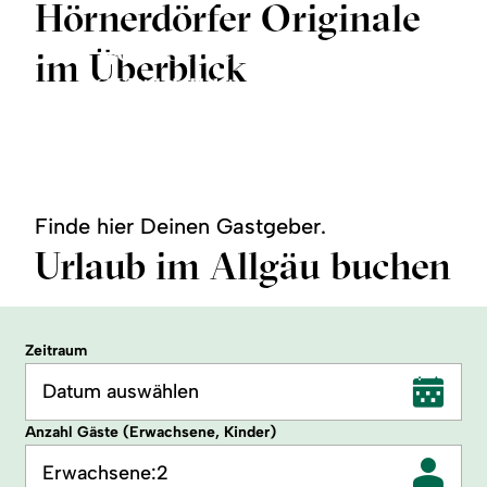
Hörnerdörfer Originale
50 G'schichtenbänkle:
im Überblick
G' schichten zum Lesen
Verweilen & Zuhören
Hörnerdörfer Videos
©
©
©
mehr
mehr
mehr
zu:
zu:
zu:
50
G'
Hörnerdörfer
G'schichtenbänkle:
schichten
Videos
Verweilen
zum
&
Lesen
Finde hier Deinen Gastgeber.
Zuhören
Urlaub im Allgäu buchen
Zeitraum
Datum auswählen
Anzahl Gäste (Erwachsene, Kinder)
Erwachsene:
2