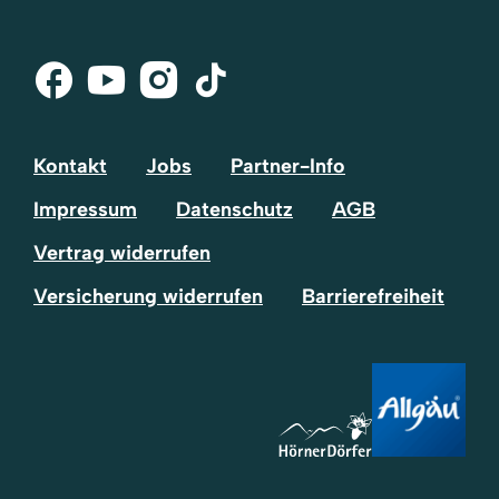
Facebook
Youtube
Instagram
Tik-
Tok
Kontakt
Jobs
Partner-Info
Impressum
Datenschutz
AGB
Vertrag widerrufen
Versicherung widerrufen
Barrierefreiheit
Volltextsuche
Suchtext
einfügen
Suchen