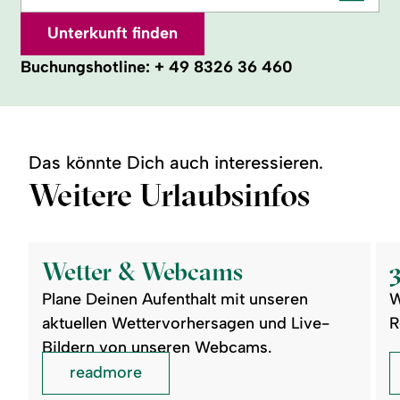
Unterkunft finden
Buchungshotline:
+ 49 8326 36 460
Das könnte Dich auch interessieren.
Weitere Urlaubsinfos
©
©
readmore:
read
Wetter
360°
Wetter & Webcams
&
Pan
Webcams
Plane Deinen Aufenthalt mit unseren
W
aktuellen Wettervorhersagen und Live-
R
Bildern von unseren Webcams.
readmore