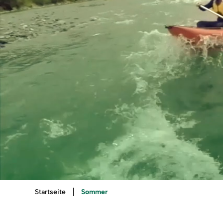
Sie
Sommer
Startseite
sind
hier: