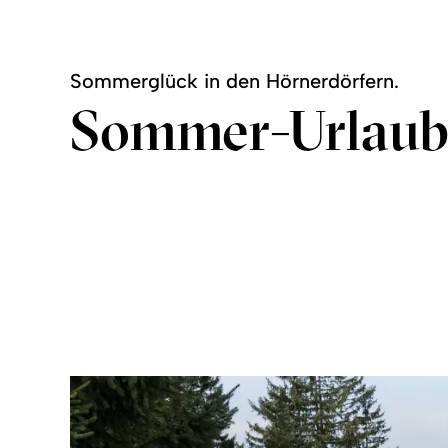
Sommerglück in den Hörnerdörfern.
Sommer-Urlaubs
Wandern
Sommer-Freizeittipps
©
©
mehr
mehr
zu:
zu:
Wandern
Sommer-
Freizeittipps