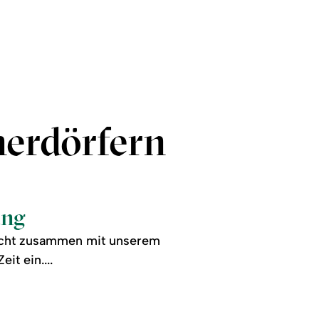
nerdörfern
ang
Taucht zusammen mit unserem
t ein....