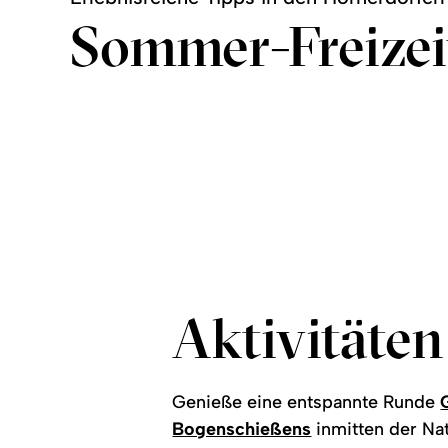
Sommer-Freizeit
Golf & Minigolf
Schwimmen
Kutschfahrten
©
©
©
mehr
mehr
zu:
mehr
zu:
Golf
zu:
Schwimmen
&
Kutschfahrten
Minigolf
Aktivitäten
Genieße eine entspannte Runde
Bogenschießens
inmitten der Na