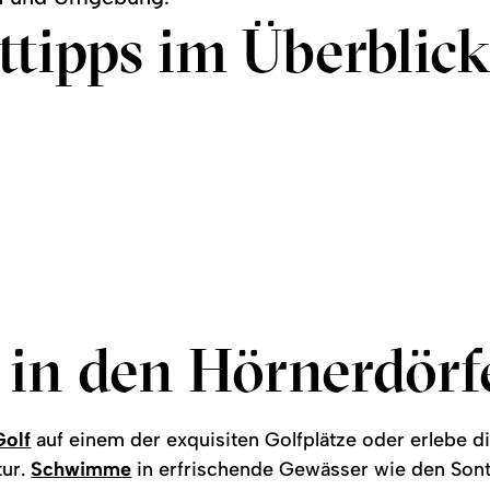
tipps im Überblick
Bogenschießen
Spielplätze
Ausflugsziele
©
©
©
©
©
©
mehr
meh
mehr
meh
zu:
zu:
mehr
meh
zu:
zu:
Bogenschießen
Ang
zu:
zu:
Spielplätze
Abe
Ausflugsziele
Sch
 in den Hörnerdörf
Golf
auf einem der exquisiten Golfplätze oder erlebe d
tur.
Schwimme
in erfrischende Gewässer wie den Son