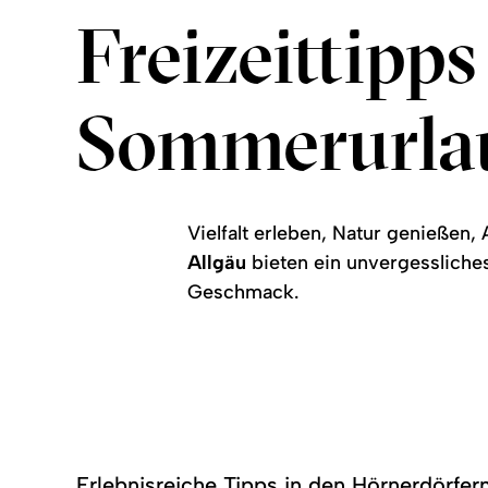
Freizeittipp
Sommerurla
Vielfalt erleben, Natur genießen,
Allgäu
bieten ein unvergesslich
Geschmack.
Erlebnisreiche Tipps in den Hörnerdörfe