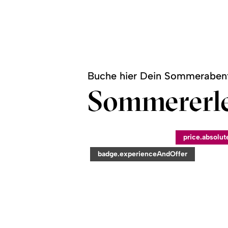
Buche hier Dein Sommerabent
Sommererle
©
price.absolut
readmore:
category:
badge.experienceAndOffer
Abenteuer
Steinzeit
in
Bolsterlang