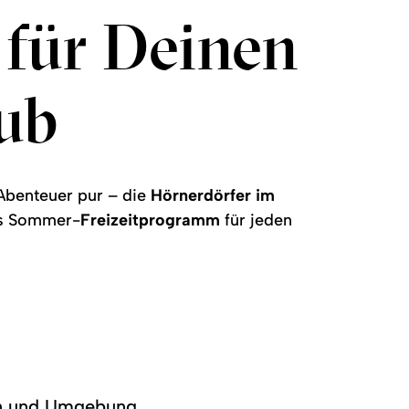
s für Deinen
ub
 Abenteuer pur – die
Hörnerdörfer im
es Sommer-
Freizeitprogramm
für jeden
rn und Umgebung.