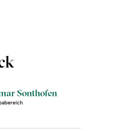
ck
emar Sonthofen
pabereich