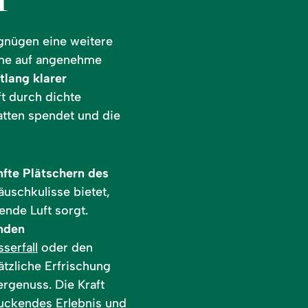
gnügen eine weitere
rme auf angenehme
lang klarer
ft durch dichte
tten spendet und die
nfte Plätschern des
äuschkulisse bietet,
ende Luft sorgt.
nden
serfall
oder den
ätzliche Erfrischung
rgenuss. Die Kraft
uckendes Erlebnis und