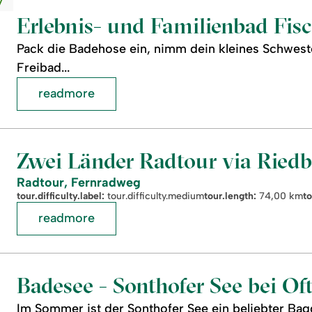
y
Erlebnis- und Familienbad Fis
Pack die Badehose ein, nimm dein kleines Schweste
Freibad...
readmore
Zwei Länder Radtour via Riedb
Radtour, Fernradweg
tour.difficulty.label:
tour.difficulty.medium
tour.length:
74,00 km
to
readmore
Badesee - Sonthofer See bei O
Im Sommer ist der Sonthofer See ein beliebter Bag