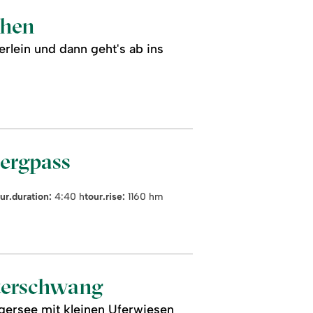
chen
rlein und dann geht's ab ins
ergpass
ur.duration:
4:40 h
tour.rise:
1160 hm
fterschwang
gersee mit kleinen Uferwiesen