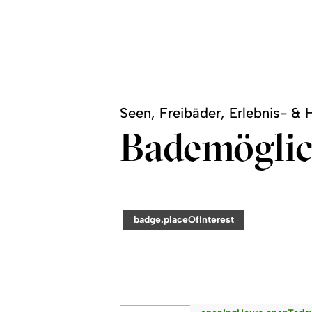
Seen, Freibäder, Erlebnis- &
Bademöglic
©
readmore:
category:
badge.placeOfInterest
Erlebnis-
&
Freizeitbad
Wonnemar
Sonthofen
readmore: