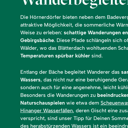
Die Hörnerdörfer bieten neben dem Badever
attraktive Möglichkeit, die sommerliche Wä
Weise zu erleben:
schattige Wanderungen ent
Gebirgsbäche
. Diese Pfade schlängeln sich o
Wälder, wo das Blätterdach wohltuenden Scha
Temperaturen spürbar kühler
sind.
Entlang der Bäche begleitet Wanderer das
sa
Wassers
, das nicht nur eine beruhigende Ger
sondern auch für eine angenehme, leicht kühl
Besonders die Wanderungen zu
beeindrucke
Naturschauspielen
wie etwa dem
Scheuenwas
Hinanger Wasserfällen
, deren Gischt eine zus
verspricht, sind unser Tipp für Deinen Somme
des herabstürzenden Wassers ist ein beeindr