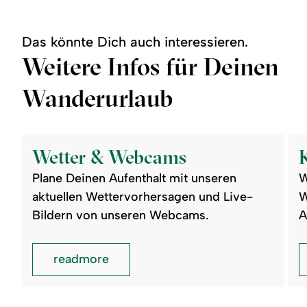
Das könnte Dich auch interessieren.
Weitere Infos für Deinen
Wanderurlaub
©
©
readmore:
read
Wetter
Kar
Wetter & Webcams
&
Webcams
Plane Deinen Aufenthalt mit unseren
W
aktuellen Wettervorhersagen und Live-
W
Bildern von unseren Webcams.
A
readmore