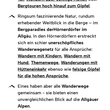
Bergtouren hoch hinauf zum Gipfel
.
Ringsum faszinierende Natur, rundum
erhebender Weitblick in die Berge – im
Bergparadies der
Hörnerdörfer im
Allgäu
. In den Hörnerdörfern erstreckt
sich ein schier
unerschöpfliches
Wanderwegenetz
für alle Ansprüche:
Wandern mit Kindern
,
Wandern mit
Hund
,
Themenwege
,
Wanderungen mit
Hütteneinkehr
ebenso wie
felsige Gipfel
für die hohen Ansprüche
.
Eines haben aber alle
Wanderwege
gemeinsam - sie bieten einen
unvergleichlichen Blick auf die
Allgäuer
Alpen
.