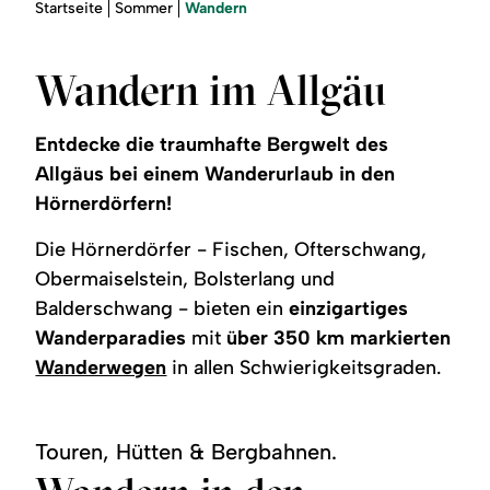
Region
Sie
Wandern
Startseite
Sommer
sind
hier:
Service
Wandern im Allgäu
Entdecke die traumhafte Bergwelt des
Allgäus bei einem Wanderurlaub in den
Hörnerdörfern!
Die Hörnerdörfer - Fischen, Ofterschwang,
Obermaiselstein, Bolsterlang und
Balderschwang - bieten ein
einzigartiges
Wanderparadies
mit
über 350 km markierten
Wanderwegen
in allen Schwierigkeitsgraden.
Touren, Hütten & Bergbahnen.