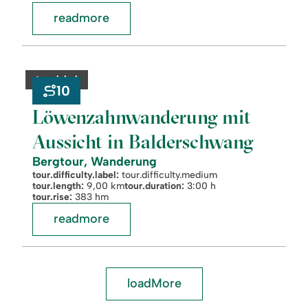
readmore
readmore:
©
Löwenzahnwanderung
mit
category:
tour.label
Aussicht
10
in
Balderschwang
Löwenzahnwanderung mit
Aussicht in Balderschwang
Bergtour, Wanderung
tour.difficulty.label:
tour.difficulty.medium
tour.length:
9,00 km
tour.duration:
3:00 h
tour.rise:
383 hm
readmore
loadMore