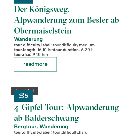
Besler
Der Königsweg.
ab
Obermaiselstein
Alpwanderung zum Besler ab
Obermaiselstein
Wanderung
tour.difficulty.label:
tour.difficulty.medium
tour.length:
16,10 km
tour.duration:
6:30 h
tour.rise:
945 hm
readmore
readmore:
©
4-
Gipfel-
category:
tour.label
Tour:
5
Alpwanderung
ab
4-Gipfel-Tour: Alpwanderung
Balderschwang
ab Balderschwang
Bergtour, Wanderung
tour.difficulty.label:
tour.difficulty.hard