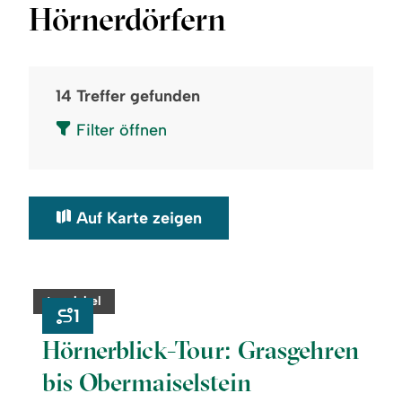
Hörnerdörfern
14
Treffer gefunden
Filter öffnen
Auf Karte zeigen
©
readmore:
category:
tour.label
Hörnerblick-
1
Tour:
Grasgehren
Hörnerblick-Tour: Grasgehren
bis
Obermaiselstein
bis Obermaiselstein