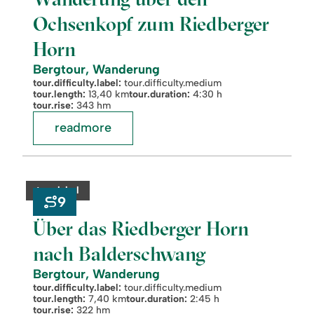
Horn
Ochsenkopf zum Riedberger
Horn
Bergtour, Wanderung
tour.difficulty.label:
tour.difficulty.medium
tour.length:
13,40 km
tour.duration:
4:30 h
tour.rise:
343 hm
readmore
readmore:
©
Über
das
category:
tour.label
Riedberger
9
Horn
nach
Über das Riedberger Horn
Balderschwang
nach Balderschwang
Bergtour, Wanderung
tour.difficulty.label:
tour.difficulty.medium
tour.length:
7,40 km
tour.duration:
2:45 h
tour.rise:
322 hm