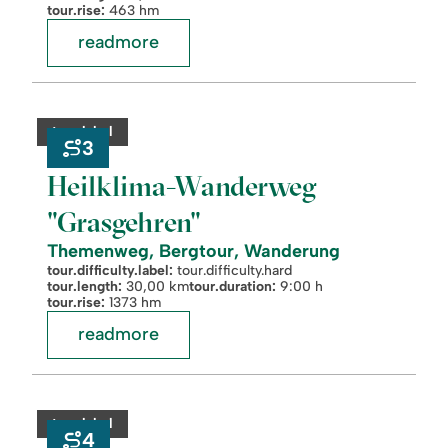
tour.rise:
463 hm
readmore
readmore:
©
Heilklima-
Wanderweg
category:
tour.label
"Grasgehren"
3
Heilklima-Wanderweg
"Grasgehren"
Themenweg, Bergtour, Wanderung
tour.difficulty.label:
tour.difficulty.hard
tour.length:
30,00 km
tour.duration:
9:00 h
tour.rise:
1373 hm
readmore
readmore:
©
Der
Königsweg.
category:
tour.label
Alpwanderung
4
zum