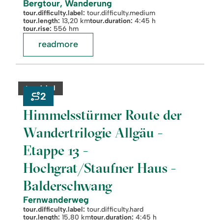
Bergtour, Wanderung
tour.difficulty.label:
tour.difficulty.medium
tour.length:
13,20 km
tour.duration:
4:45 h
tour.rise:
556 hm
readmore
readmore:
©
Himmelsstürmer
Route
category:
tour.label
der
2
Wandertrilogie
Allgäu
Himmelsstürmer Route der
-
Etappe
Wandertrilogie Allgäu -
13
-
Hochgrat/Staufner
Etappe 13 -
Haus
-
Hochgrat/Staufner Haus -
Balderschwang
Balderschwang
Fernwanderweg
tour.difficulty.label:
tour.difficulty.hard
tour.length:
15,80 km
tour.duration:
4:45 h