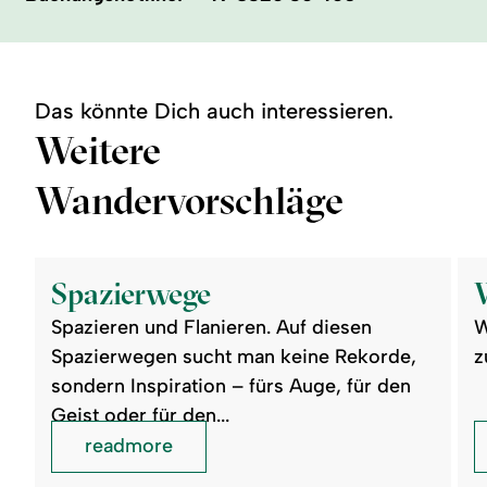
Das könnte Dich auch interessieren.
Weitere
Wandervorschläge
©
©
readmore:
read
Spazierwege
Wan
Spazierwege
Spazieren und Flanieren. Auf diesen
W
Spazierwegen sucht man keine Rekorde,
z
sondern Inspiration – fürs Auge, für den
Geist oder für den...
readmore