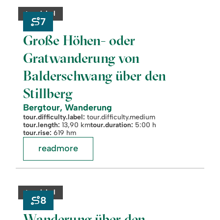
Große
Höhen-
category:
tour.label
oder
7
Gratwanderung
von
Große Höhen- oder
Balderschwang
über
Gratwanderung von
den
Stillberg
Balderschwang über den
Stillberg
Bergtour, Wanderung
tour.difficulty.label:
tour.difficulty.medium
tour.length:
13,90 km
tour.duration:
5:00 h
tour.rise:
619 hm
readmore
readmore:
©
Wanderung
über
category:
tour.label
den
8
Ochsenkopf
zum
Wanderung über den
Riedberger