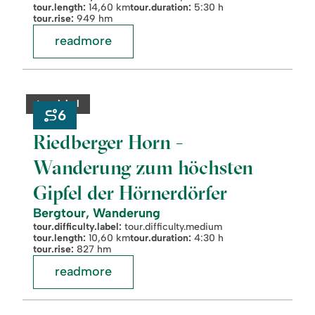
tour.length:
14,60 km
tour.duration:
5:30 h
tour.rise:
949 hm
readmore
readmore:
©
Riedberger
Horn
category:
tour.label
-
6
Wanderung
zum
Riedberger Horn -
höchsten
Gipfel
Wanderung zum höchsten
der
Hörnerdörfer
Gipfel der Hörnerdörfer
Bergtour, Wanderung
tour.difficulty.label:
tour.difficulty.medium
tour.length:
10,60 km
tour.duration:
4:30 h
tour.rise:
827 hm
readmore
readmore:
©