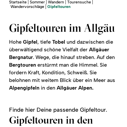
Region
Sie
Startseite
Sommer
Wandern
Tourensuche
sind
Gipfeltouren
Wandervorschläge
hier:
Service
Gipfeltouren im Allgäu
Hohe
Gipfel
, tiefe
Tobel
und dazwischen die
überwältigend schöne Vielfalt der
Allgäuer
Bergnatur
. Wege, die hinauf streben. Auf den
Bergtouren
erstürmt man die Himmel. Sie
fordern Kraft, Kondition, Schweiß. Sie
belohnen mit weitem Blick über ein Meer aus
Alpengipfeln
in den
Allgäuer Alpen.
Finde hier Deine passende Gipfeltour.
Gipfeltouren in den