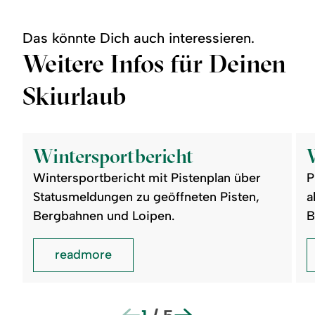
Das könnte Dich auch interessieren.
Weitere Infos für Deinen
Skiurlaub
©
©
readmore:
read
Wintersportbericht
Wett
Wintersportbericht
&
Web
Wintersportbericht mit Pistenplan über
P
Statusmeldungen zu geöffneten Pisten,
a
Bergbahnen und Loipen.
B
readmore