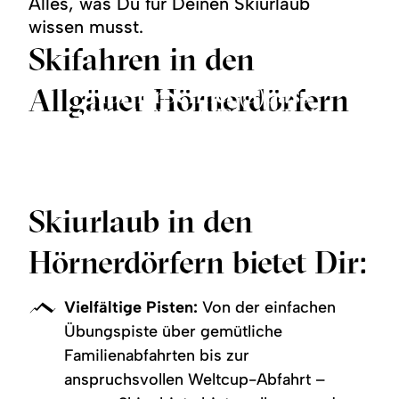
Alles, was Du für Deinen Skiurlaub
wissen musst.
Skifahren in den
HörnerSchnee(S)pass
Allgäuer Hörnerdörfern
Skischulen & Skiverleih
Skigebiete
Hüttenzauber im Winter
Skifahren mit Kindern
Skiticket
©
©
©
©
©
mehr
mehr
mehr
mehr
mehr
zu:
zu:
zu:
zu:
zu:
Skigebiete
Skischulen
Skifahren
HörnerSchnee(S)pass
Hüttenzauber
&
mit
Skiticket
im
Skiurlaub in den
Skiverleih
Kindern
Winter
Hörnerdörfern bietet Dir:
Vielfältige Pisten:
Von der einfachen
Übungspiste über gemütliche
Familienabfahrten bis zur
anspruchsvollen Weltcup-Abfahrt –