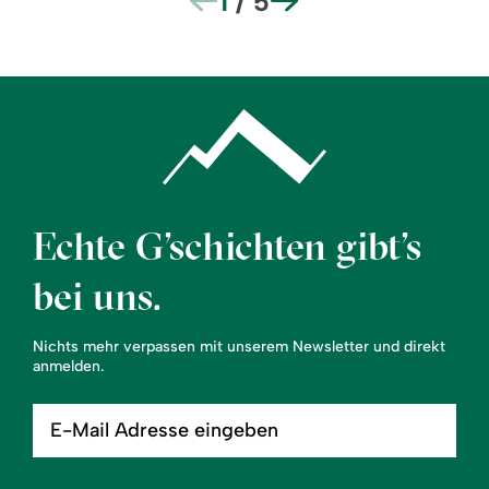
1
/
5
Echte G’schichten gibt’s
bei uns.
Nichts mehr verpassen mit unserem Newsletter und direkt
anmelden.
E-
Mail
Adresse
eingeben