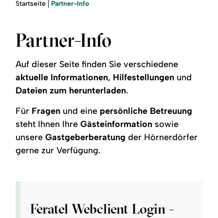
Region
Sie
Partner-Info
Startseite
sind
hier:
Service
Partner-Info
Auf dieser Seite finden Sie verschiedene
aktuelle Informationen
,
Hilfestellungen
und
Dateien zum herunterladen
.
Für
Fragen
und eine
persönliche Betreuung
steht Ihnen Ihre
Gästeinformation
sowie
unsere
Gastgeberberatung
der Hörnerdörfer
gerne zur Verfügung.
Feratel Webclient Login -