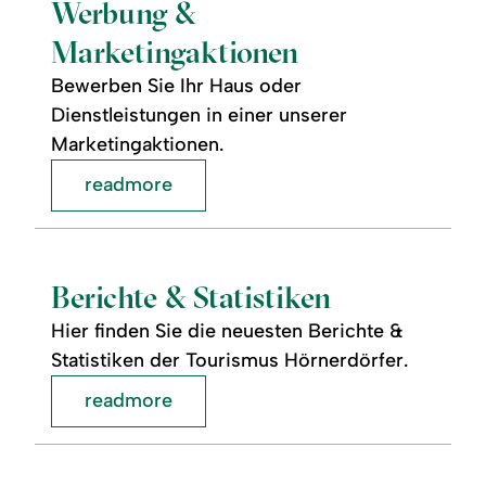
Marketingaktionen
Werbung &
Marketingaktionen
Bewerben Sie Ihr Haus oder
Dienstleistungen in einer unserer
Marketingaktionen.
readmore
readmore:
Berichte
&
Statistiken
Berichte & Statistiken
Hier finden Sie die neuesten Berichte &
Statistiken der Tourismus Hörnerdörfer.
readmore
readmore:
©
Prospekte
bestellen