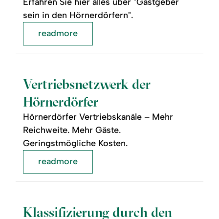
Erfahren Sie hier alles über "Gastgeber
sein in den Hörnerdörfern".
readmore
readmore:
Vertriebsnetzwerk
der
Hörnerdörfer
Vertriebsnetzwerk der
Hörnerdörfer
Hörnerdörfer Vertriebskanäle – Mehr
Reichweite. Mehr Gäste.
Geringstmögliche Kosten.
readmore
readmore:
©
Klassifizierung
durch
den
Klassifizierung durch den
DTV