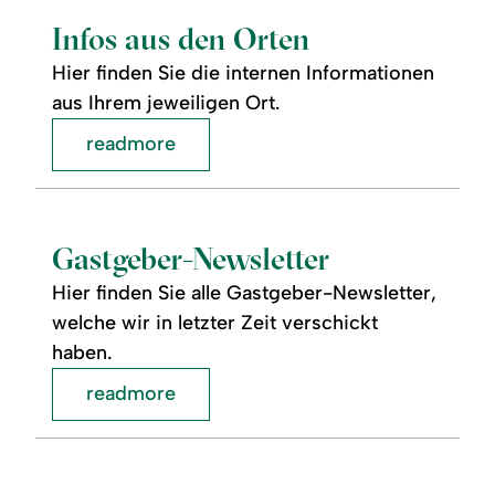
aus
den
Infos aus den Orten
Orten
Hier finden Sie die internen Informationen
aus Ihrem jeweiligen Ort.
readmore
readmore:
Gastgeber-
Newsletter
Gastgeber-Newsletter
Hier finden Sie alle Gastgeber-Newsletter,
welche wir in letzter Zeit verschickt
haben.
readmore
readmore:
©
Werbung
&