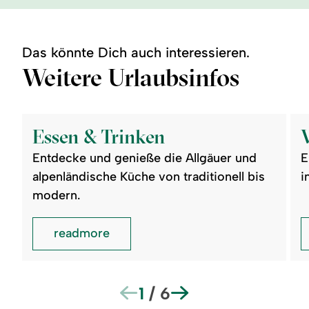
Das könnte Dich auch interessieren.
Weitere Urlaubsinfos
©
©
readmore:
read
Essen
Vera
Essen & Trinken
&
Trinken
Entdecke und genieße die Allgäuer und
E
alpenländische Küche von traditionell bis
i
modern.
readmore
1
/
6