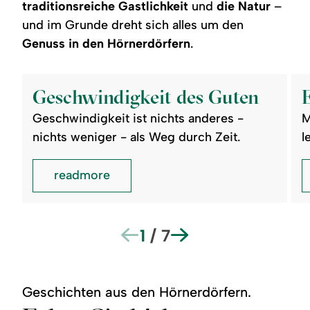
traditionsreiche Gastlichkeit
und
die Natur
–
und im Grunde dreht sich alles um den
Genuss in den Hörnerdörfern
.
©
©
readmore:
read
Geschwindigkeit
Ein
Geschwindigkeit des Guten
des
Gar
Guten
des
Geschwindigkeit ist nichts anderes -
M
Leb
nichts weniger - als Weg durch Zeit.
l
readmore
1
/
7
Geschichten aus den Hörnerdörfern.