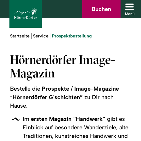
Zum
Zur
Zur
Zum
Buchen
Men
Hauptinhalt
Suche
Navigation
Footer
Menü
schl
springen
springen
springen
springen
Sie
Prospektbestellung
Startseite
Service
sind
hier:
Hörnerdörfer Image-
bcams
Magazin
Urlaub
Bestelle die
Prospekte
/
Image-Magazine
buchen
“
Hörnerdörfer G'schichten”
zu Dir nach
Hause.
Sommer
Im
ersten Magazin “Handwerk”
gibt es
Winter
Einblick auf besondere Wanderziele, alte
Traditionen, kunstreiches Handwerk und