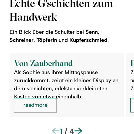
Echte G'schichten zum
Handwerk
Ein Blick über die Schulter bei
Senn
,
Schreiner
,
Töpferin
und
Kupferschmied
.
©
©
readmore:
read
Von
Das
Von Zauberhand
Zauberhand
Hol
und
Als Sophie aus ihrer Mittagspause
Z
sein
Meis
zurückkommt, zeigt ein kleines Display an
a
dem schlichten, edelstahlverkleideten
Z
Kasten von etwa eineinhalb...
readmore
1
/
4