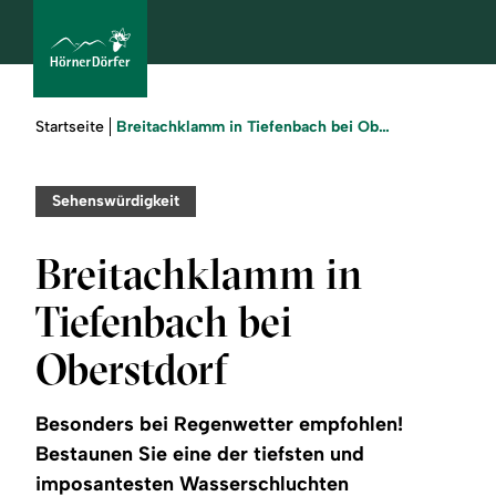
Sie
Breitachklamm in Tiefenbach bei Oberstdorf
Startseite
sind
hier:
bcams
Sehenswürdigkeit
Breitachklamm in
Urlaub
Tiefenbach bei
buchen
Oberstdorf
Sommer
Besonders bei Regenwetter empfohlen!
Winter
Bestaunen Sie eine der tiefsten und
imposantesten Wasserschluchten