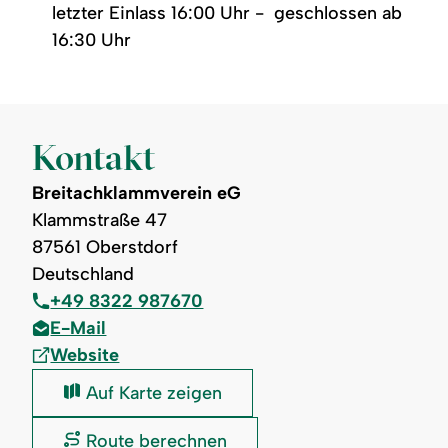
letzter Einlass 16:00 Uhr - geschlossen ab
16:30 Uhr
Kontakt
Breitachklammverein eG
Klammstraße 47
87561 Oberstdorf
Deutschland
+49 8322 987670
E-Mail
Website
Breitachklammverein
Auf Karte zeigen
eG
:
Breitachklammverein
Route berechnen