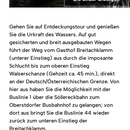
©
Breitachklamm
Breitachklamm
Breitachklamm
Breitachklamm
Wanderung
bei
bei
bei
bei
durch
Oberstdorf
Oberstdorf
Oberstdorf
Oberstdorf
die
im
im
im
im
Breitachklamm
Gehen Sie auf Entdeckungstour und genießen
Allgäu
Allgäu
Allgäu
Allgäu
Sie die Urkraft des Wassers. Auf gut
gesicherten und breit ausgebauten Wegen
führt der Weg vom Gasthof Breitachklamm
(unterer Einstieg) aus durch die imposante
Schlucht bis zum oberen Einstieg
Walserschanze (Gehzeit ca. 45 min.), direkt
an der Deutsch/Österreichischen Grenze. Von
hier aus haben Sie die Möglichkeit mit der
Buslinie 1 über die Söllereckbahn zum
Oberstdorfer Busbahnhof zu gelangen; von
dort aus bringt Sie die Buslinie 44 wieder
zurück zum unteren Einstieg der
Breitachklamm.