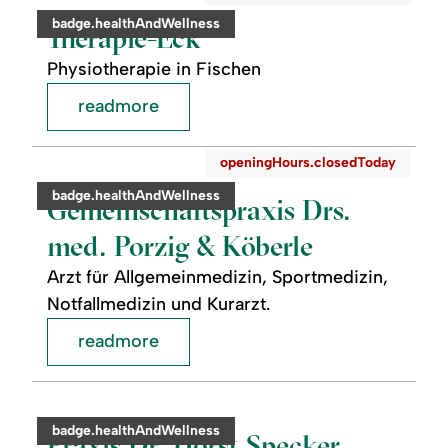
readmore:
category:
badge.healthAndWellness
Therapie-
Therapie-Eck
Eck
Physiotherapie in Fischen
readmore
readmore:
©
openingHours.closedToday
Gemeinschaftspraxis
Drs.
category:
badge.healthAndWellness
med.
Gemeinschaftspraxis Drs.
Porzig
&
med. Porzig & Köberle
Köberle
Arzt für Allgemeinmedizin, Sportmedizin,
Notfallmedizin und Kurarzt.
readmore
readmore:
©
Praxis
Dr.
category:
badge.healthAndWellness
Horst
Praxis Dr. Horst Specker