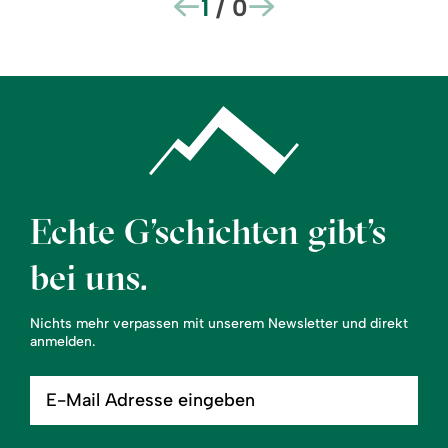
1
/
0
Echte G’schichten gibt’s
bei uns.
Nichts mehr verpassen mit unserem Newsletter und direkt
anmelden.
E-
Mail
Adresse
eingeben