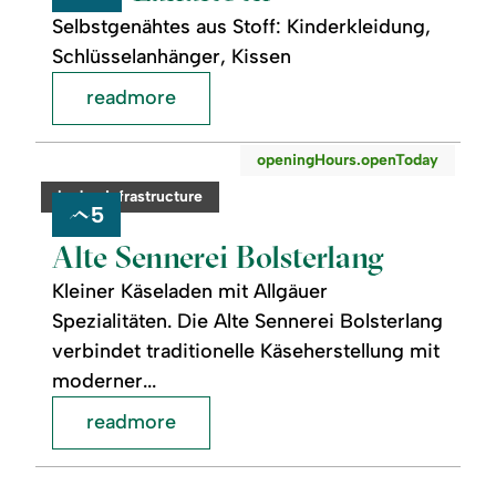
Selbstgenähtes aus Stoff: Kinderkleidung,
Schlüsselanhänger, Kissen
readmore
readmore:
©
openingHours.openToday
Alte
Sennerei
category:
badge.infrastructure
Bolsterlang
5
Alte Sennerei Bolsterlang
Kleiner Käseladen mit Allgäuer
Spezialitäten. Die Alte Sennerei Bolsterlang
verbindet traditionelle Käseherstellung mit
moderner...
readmore