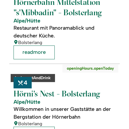
Hörnerbahn Mittelstation
"s'Mibbadin" - Bolsterlang
Alpe/Hütte
Restaurant mit Panoramablick und
deutscher Küche.
location:
Bolsterlang
readmore
readmore:
©
openingHours.openToday
Hörni's
Nest
category:
badge.eatAndDrink
-
4
Bolsterlang
Hörni's Nest - Bolsterlang
Alpe/Hütte
Willkommen in unserer Gaststätte an der
Bergstation der Hörnerbahn
location:
Bolsterlang