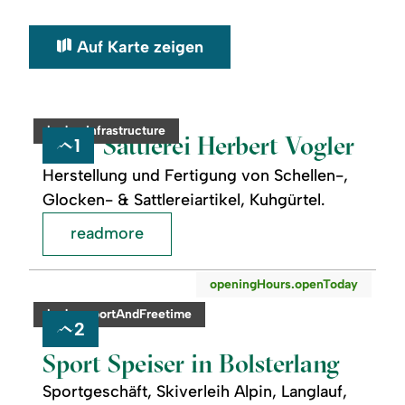
Auf Karte zeigen
©
readmore:
category:
badge.infrastructure
Sattlerei
Sattlerei Herbert Vogler
1
Herbert
Vogler
Herstellung und Fertigung von Schellen-,
Glocken- & Sattlereiartikel, Kuhgürtel.
readmore
readmore:
©
openingHours.openToday
Sport
Speiser
category:
badge.sportAndFreetime
in
2
Bolsterlang
Sport Speiser in Bolsterlang
Sportgeschäft, Skiverleih Alpin, Langlauf,