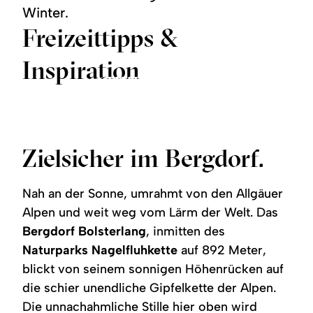
Winter.
Freizeittipps &
Inspiration
360°-Panoramen
Sommertipps
Wintertipps
©
©
©
mehr
mehr
mehr
zu:
zu:
zu:
Sommertipps
Wintertipps
360°-
Panoramen
Zielsicher im Bergdorf.
Nah an der Sonne, umrahmt von den Allgäuer
Alpen und weit weg vom Lärm der Welt. Das
Bergdorf Bolsterlang
, inmitten des
Naturparks Nagelfluhkette
auf 892 Meter,
blickt von seinem sonnigen Höhenrücken auf
die schier unendliche Gipfelkette der Alpen.
Die unnachahmliche Stille hier oben wird