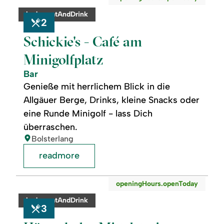
Schickie's
-
category:
badge.eatAndDrink
Café
2
am
Minigolfplatz
Schickie's - Café am
Minigolfplatz
Bar
Genieße mit herrlichem Blick in die
Allgäuer Berge, Drinks, kleine Snacks oder
eine Runde Minigolf - lass Dich
überraschen.
location:
Bolsterlang
readmore
readmore:
©
openingHours.openToday
Hörnerbahn
Mittelstation
category:
badge.eatAndDrink
"s'Mibbadin"
3
-
Bolsterlang