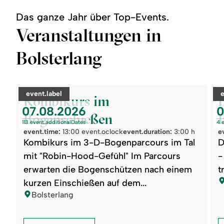
Das ganze Jahr über Top-Events.
Veranstaltungen in
Bolsterlang
©
©
readmore:
read
category:
c
event.label
Kombikurs
Berg
Kombikurs im
im
an
event.nextDate:
e
07.08.2026
0
Bogenschießen
der
Bogenschießen
Berg
113 event.additionalDates
4 
der
event.time:
13:00 event.oclock
event.duration:
3:00 h
e
Hör
Kombikurs im 3-D-Bogenparcours im Tal
D
mit "Robin-Hood-Gefühl" Im Parcours
-
erwarten die Bogenschützen nach einem
t
l
kurzen Einschießen auf dem...
location:
Bolsterlang