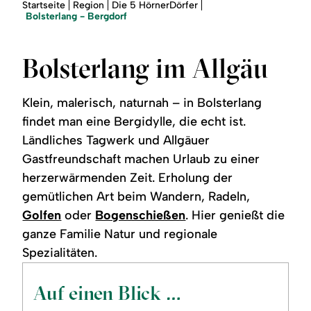
Region
Sie
Startseite
Region
Die 5 HörnerDörfer
sind
Bolsterlang - Bergdorf
hier:
Service
Bolsterlang im Allgäu
Klein, malerisch, naturnah – in Bolsterlang
findet man eine Bergidylle, die echt ist.
Ländliches Tagwerk und Allgäuer
Gastfreundschaft machen Urlaub zu einer
herzerwärmenden Zeit. Erholung der
gemütlichen Art beim Wandern, Radeln,
Golfen
oder
Bogenschießen
. Hier genießt die
ganze Familie Natur und regionale
Spezialitäten.
Auf einen Blick …