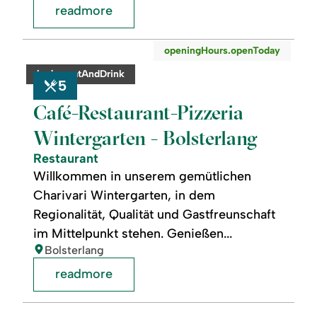
readmore
readmore:
©
openingHours.openToday
Café-
Restaurant-
category:
badge.eatAndDrink
Pizzeria
5
Wintergarten
-
Café-Restaurant-Pizzeria
Bolsterlang
Wintergarten - Bolsterlang
Restaurant
Willkommen in unserem gemütlichen
Charivari Wintergarten, in dem
Regionalität, Qualität und Gastfreunschaft
im Mittelpunkt stehen. Genießen...
location:
Bolsterlang
readmore