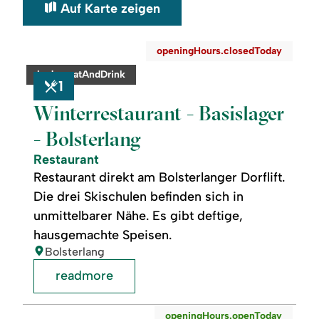
Auf Karte zeigen
©
openingHours.closedToday
readmore:
category:
badge.eatAndDrink
Winterrestaurant
1
-
Basislager
Winterrestaurant - Basislager
-
Bolsterlang
- Bolsterlang
Restaurant
Restaurant direkt am Bolsterlanger Dorflift.
Die drei Skischulen befinden sich in
unmittelbarer Nähe. Es gibt deftige,
hausgemachte Speisen.
location:
Bolsterlang
readmore
readmore:
openingHours.openToday