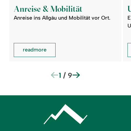
readmore:
read
Anreise
Unte
Anreise & Mobilität
&
Mobilität
Anreise ins Allgäu und Mobilität vor Ort.
E
U
readmore
1
/
9