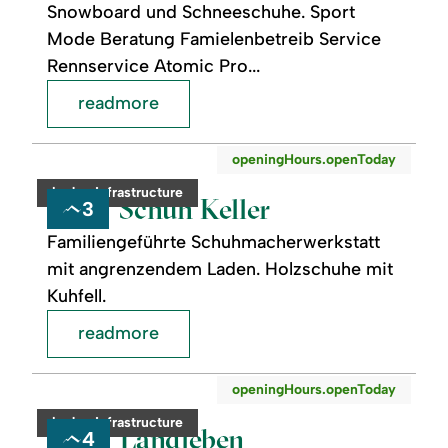
Snowboard und Schneeschuhe. Sport
Mode Beratung Famielenbetreib Service
Rennservice Atomic Pro...
readmore
readmore:
©
openingHours.openToday
Schuh
Keller
category:
badge.infrastructure
Schuh Keller
3
Familiengeführte Schuhmacherwerkstatt
mit angrenzendem Laden. Holzschuhe mit
Kuhfell.
readmore
readmore:
©
openingHours.openToday
Landleben
category:
badge.infrastructure
Landleben
4