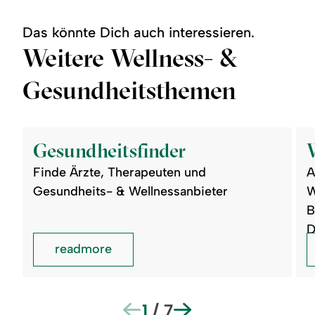
Das könnte Dich auch interessieren.
Weitere Wellness- &
Gesundheitsthemen
©
©
readmore:
read
Gesundheitsfinder
Well
Gesundheitsfinder
&
Day
Finde Ärzte, Therapeuten und
A
SP
Gesundheits- & Wellnessanbieter
W
B
D
readmore
1
/
7