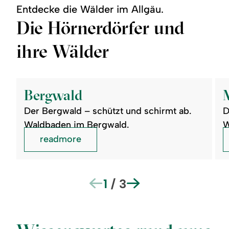
Entdecke die Wälder im Allgäu.
Die Hörnerdörfer und
ihre Wälder
©
©
readmore:
read
Bergwald
Moo
Bergwald
Der Bergwald – schützt und schirmt ab.
D
Waldbaden im Bergwald.
W
readmore
1
/
3