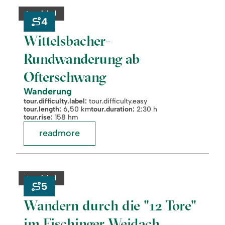
Rundwanderung
category:
tour.label
ab
4
Ofterschwang
Wittelsbacher-
Rundwanderung ab
Ofterschwang
Wanderung
tour.difficulty.label:
tour.difficulty.easy
tour.length:
6,50 km
tour.duration:
2:30 h
tour.rise:
158 hm
readmore
readmore:
©
Wandern
durch
category:
tour.label
die
5
"12
Tore"
Wandern durch die "12 Tore"
im
Fischinger
im Fischinger Weidach
Weidach