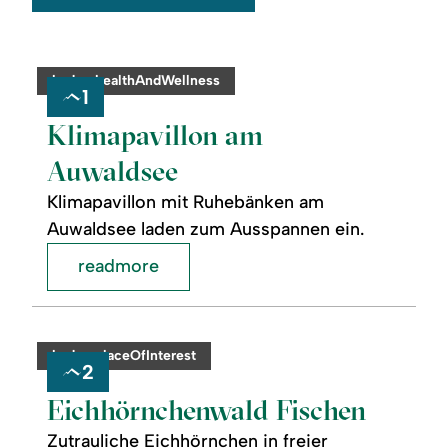
©
readmore:
category:
badge.healthAndWellness
Klimapavillon
1
am
Auwaldsee
Klimapavillon am
Auwaldsee
Klimapavillon mit Ruhebänken am
Auwaldsee laden zum Ausspannen ein.
readmore
readmore:
©
Eichhörnchenwald
Fischen
category:
badge.placeOfInterest
2
Eichhörnchenwald Fischen
Zutrauliche Eichhörnchen in freier