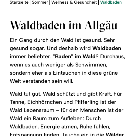
Region
Sie
Waldbaden
Startseite
Sommer
Wellness & Gesundheit
sind
hier:
Service
Waldbaden im Allgäu
Ein Gang durch den Wald ist gesund. Sehr
gesund sogar. Und deshalb wird
Waldbaden
immer beliebter.
"Baden" im Wald
? Durchaus,
wenn es auch weniger als Schwimmen,
sondern eher als Eintauchen in diese grüne
Welt verstanden sein will.
Wald tut gut. Wald schützt und gibt Kraft. Für
Tanne, Eichhörnchen und Pfifferling ist der
Wald Lebensraum – für den Menschen ist der
Wald ein Raum zum Aufleben: Durch
Waldbaden. Energie atmen, Ruhe fühlen,
Entspannung finden. Tauche ein in die
Wälder