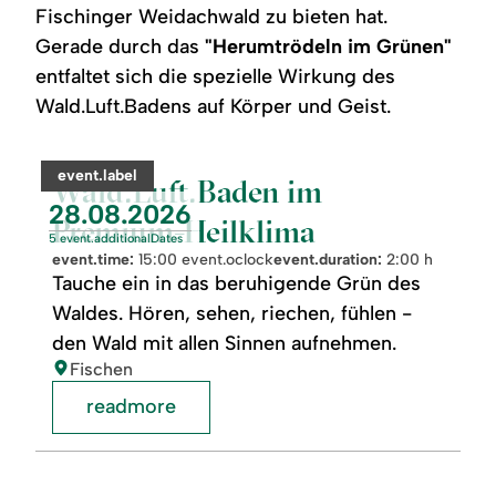
Fischinger Weidachwald zu bieten hat.
Gerade durch das
"Herumtrödeln im Grünen"
entfaltet sich die spezielle Wirkung des
Wald.Luft.Badens auf Körper und Geist.
©
readmore:
category:
event.label
Wald.Luft.Baden
Wald.Luft.Baden im
im
event.nextDate:
28.08.2026
Premium-
Premium-Heilklima
Heilklima
5 event.additionalDates
event.time:
15:00 event.oclock
event.duration:
2:00 h
Tauche ein in das beruhigende Grün des
Waldes. Hören, sehen, riechen, fühlen -
den Wald mit allen Sinnen aufnehmen.
location:
Fischen
readmore