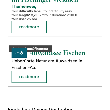
Themenweg
tour.difficulty.label:
tour.difficulty.easy
tour.length:
8,60 km
tour.duration:
2:00 h
tour.rise:
25 hm
readmore
readmore:
©
Auwaldsee
Fischen
category:
badge.placeOfInterest
Auwaldsee Fischen
6
Unberührte Natur am Auwaldsee in
Fischen-Au.
readmore
Finde hier Deinen Gastgeber.