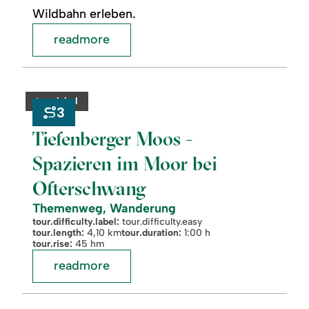
Wildbahn erleben.
readmore
readmore:
©
Tiefenberger
Moos
category:
tour.label
-
3
Spazieren
im
Tiefenberger Moos -
Moor
bei
Spazieren im Moor bei
Ofterschwang
Ofterschwang
Themenweg, Wanderung
tour.difficulty.label:
tour.difficulty.easy
tour.length:
4,10 km
tour.duration:
1:00 h
tour.rise:
45 hm
readmore
readmore:
©
Wittelsbacher-