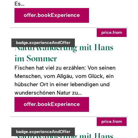
Es...
offer.bookExperience
readmore:
©
price.from
Naturwanderung
mit
category:
badge.experienceAndOffer
Hans
Naturwanderung mit Hans
im
Sommer
im Sommer
Fischen hat viel zu erzählen: Von seinen
Menschen, vom Allgäu, vom Glück, ein
hübscher Ort in einer lebendigen und
wunderschönen Natur zu...
offer.bookExperience
readmore:
©
price.from
Naturwanderung
mit
category:
badge.experienceAndOffer
Hans
Naturwanderung mit Hans