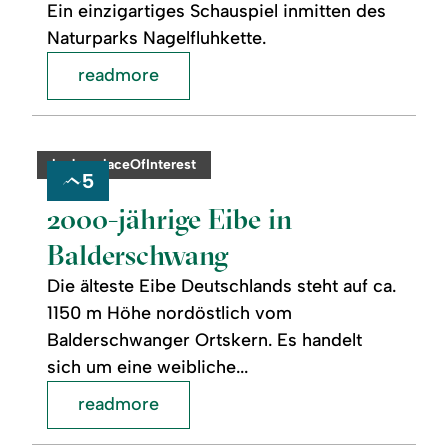
Ein einzigartiges Schauspiel inmitten des
Naturparks Nagelfluhkette.
readmore
readmore:
©
2000-
jährige
category:
badge.placeOfInterest
Eibe
5
in
Balderschwang
2000-jährige Eibe in
Balderschwang
Die älteste Eibe Deutschlands steht auf ca.
1150 m Höhe nordöstlich vom
Balderschwanger Ortskern. Es handelt
sich um eine weibliche...
readmore