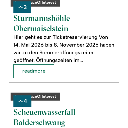
category:
badge.placeOfInterest
3
Sturmannshöhle
Obermaiselstein
Hier geht es zur Ticketreservierung Von
14. Mai 2026 bis 8. November 2026 haben
wir zu den Sommeröffnungszeiten
geöffnet. Öffnungszeiten im...
readmore
readmore:
©
Scheuenwasserfall
Balderschwang
category:
badge.placeOfInterest
4
Scheuenwasserfall
Balderschwang