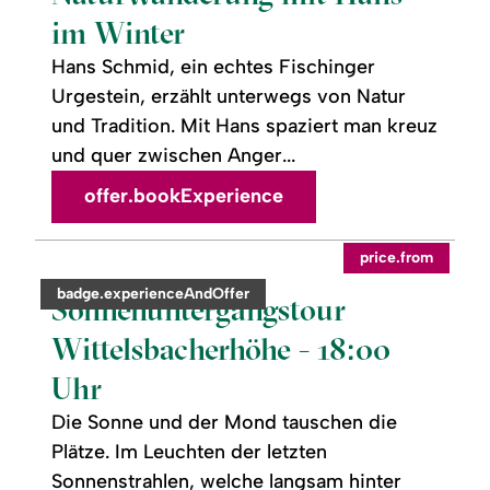
im
Winter
im Winter
Hans Schmid, ein echtes Fischinger
Urgestein, erzählt unterwegs von Natur
und Tradition. Mit Hans spaziert man kreuz
und quer zwischen Anger...
offer.bookExperience
readmore:
©
price.from
Sonnenuntergangstour
Wittelsbacherhöhe
category:
badge.experienceAndOffer
-
Sonnenuntergangstour
18:00
Uhr
Wittelsbacherhöhe - 18:00
Uhr
Die Sonne und der Mond tauschen die
Plätze. Im Leuchten der letzten
Sonnenstrahlen, welche langsam hinter