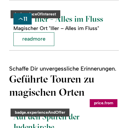
readmore:
©
Iller
-
category:
badge.placeOfInterest
Alles
Iller - Alles im Fluss
11
im
Fluss
Magischer Ort "Iller – Alles im Fluss"
readmore
Schaffe Dir unvergessliche Erinnerungen.
Geführte Touren zu
magischen Orten
©
price.from
readmore:
category:
badge.experienceAndOffer
Auf
Auf den Spuren der
den
Spuren
Judenkirche
der