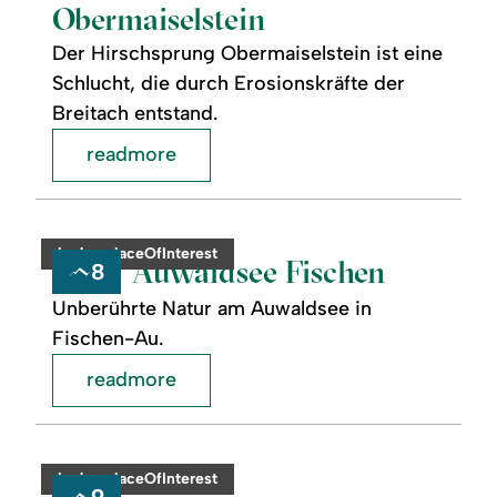
Obermaiselstein
Der Hirschsprung Obermaiselstein ist eine
Schlucht, die durch Erosionskräfte der
Breitach entstand.
readmore
readmore:
©
Auwaldsee
Fischen
category:
badge.placeOfInterest
Auwaldsee Fischen
8
Unberührte Natur am Auwaldsee in
Fischen-Au.
readmore
readmore:
©
Kapelle
St.
category:
badge.placeOfInterest
Ottilia
9