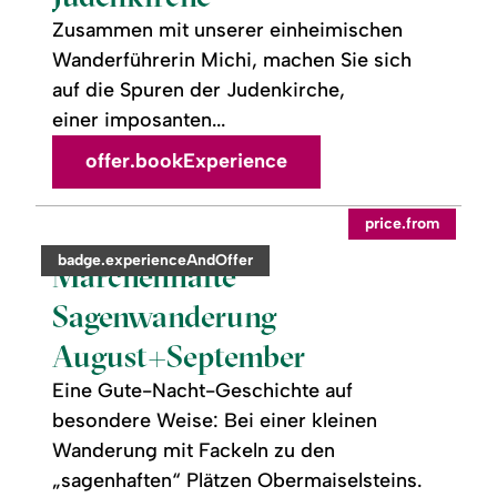
Judenkirche
Zusammen mit unserer einheimischen
Wanderführerin Michi, machen Sie sich
auf die Spuren der Judenkirche,
einer imposanten...
offer.bookExperience
readmore:
price.from
Märchenhafte
Sagenwanderung
category:
badge.experienceAndOffer
August+September
Märchenhafte
Sagenwanderung
August+September
Eine Gute-Nacht-Geschichte auf
besondere Weise: Bei einer kleinen
Wanderung mit Fackeln zu den
„sagenhaften“ Plätzen Obermaiselsteins.