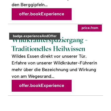
den Berggipfeln...
offer.bookExperience
readmore:
price.from
Wildkräuterspaziergang
-
category:
badge.experienceAndOffer
Traditionelles
Wildkräuterspaziergang -
Heilwissen
Traditionelles Heilwissen
Wildes Essen direkt vor unserer Tür.
Erfahre von unserer Wildkräuter-Führerin
mehr über die Bezeichnung und Wirkung
von am Wegesrand...
offer.bookExperience