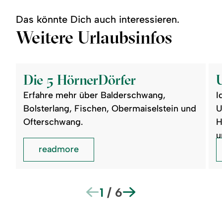
Das könnte Dich auch interessieren.
Weitere Urlaubsinfos
©
©
readmore:
read
Die
Url
Die 5 HörnerDörfer
5
im
HörnerDörfer
All
Erfahre mehr über Balderschwang,
I
buc
Bolsterlang, Fischen, Obermaiselstein und
U
Ofterschwang.
H
u
readmore
1
/
6