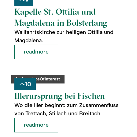
und
Magdalena
Kapelle St. Ottilia und
in
Bolsterlang
Magdalena in Bolsterlang
Wallfahrtskirche zur heiligen Ottilia und
Magdalena.
readmore
readmore:
©
Illerursprung
bei
category:
badge.placeOfInterest
Fischen
10
Illerursprung bei Fischen
Wo die Iller beginnt: zum Zusammenfluss
von Trettach, Stillach und Breitach.
readmore