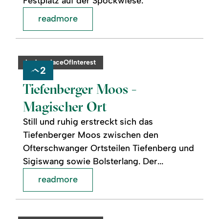
Festplatz auf der Spöckwiese.
readmore
readmore:
©
Tiefenberger
Moos
category:
badge.placeOfInterest
-
2
Magischer
Ort
Tiefenberger Moos -
Magischer Ort
Still und ruhig erstreckt sich das
Tiefenberger Moos zwischen den
Ofterschwanger Ortsteilen Tiefenberg und
Sigiswang sowie Bolsterlang. Der...
readmore
readmore:
©
Sturmannshöhle
Obermaiselstein