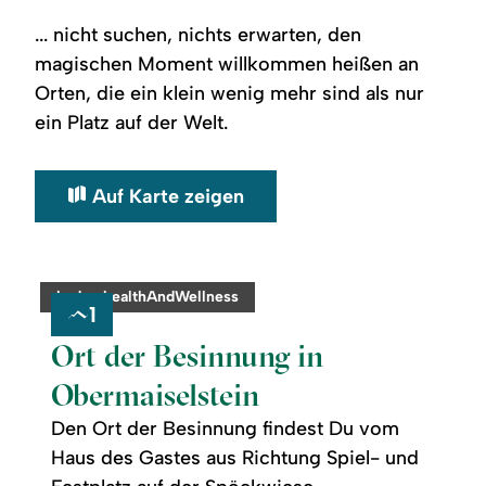
... nicht suchen, nichts erwarten, den
magischen Moment willkommen heißen an
Orten, die ein klein wenig mehr sind als nur
ein Platz auf der Welt.
Auf Karte zeigen
©
readmore:
category:
badge.healthAndWellness
Ort
1
der
Besinnung
Ort der Besinnung in
in
Obermaiselstein
Obermaiselstein
Den Ort der Besinnung findest Du vom
Haus des Gastes aus Richtung Spiel- und