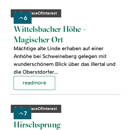
readmore:
©
Wittelsbacher
Höhe
category:
badge.placeOfInterest
-
6
Magischer
Ort
Wittelsbacher Höhe -
Magischer Ort
Mächtige alte Linde erhaben auf einer
Anhöhe bei Schweineberg gelegen mit
wunderschönem Blick über das Illertal und
die Oberstdorfer...
readmore
readmore:
©
Hirschsprung
Obermaiselstein
category:
badge.placeOfInterest
7
Hirschsprung