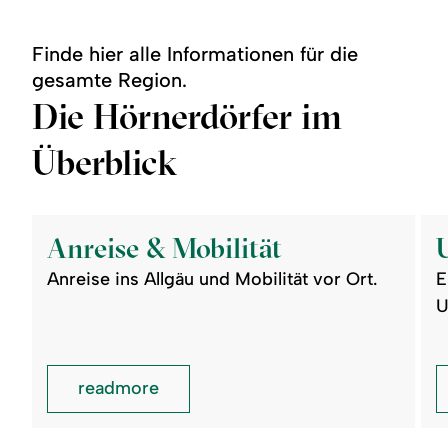
Ortsplan
Finde hier alle Informationen für die
gesamte Region.
Die Hörnerdörfer im
Überblick
©
©
readmore:
read
Anreise
Unte
Anreise & Mobilität
&
Mobilität
Anreise ins Allgäu und Mobilität vor Ort.
E
U
readmore