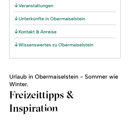
Veranstaltungen
Unterkünfte in Obermaiselstein
Kontakt & Anreise
Wissenswertes zu Obermaiselstein
Urlaub in Obermaiselstein - Sommer wie
Winter.
Freizeittipps &
Inspiration
360°-Panoramen
Sommertipps
Wintertipps
©
©
©
mehr
mehr
mehr
zu:
zu:
zu: