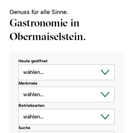
Sommertipps
Wintertipps
360°-
Panoramen
Genuss für alle Sinne.
Gastronomie in
Obermaiselstein.
Heute geöffnet
wählen…
Merkmale
wählen…
Betriebsarten
wählen…
Suche