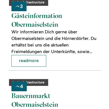
category:
badge.infrastructure
3
Gästeinformation
Obermaiselstein
Wir informieren Dich gerne über
Obermaiselstein und die Hörnerdörfer. Du
erhältst bei uns die aktuellen
Freimeldungen der Unterkünfte, sowie...
readmore
readmore:
©
Bauernmarkt
Obermaiselstein
category:
badge.infrastructure
4
Bauernmarkt
Obermaiselstein