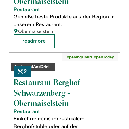
Obermaiselstein
Restaurant
Genieße beste Produkte aus der Region in
unserem Restaurant.
location:
Obermaiselstein
readmore
readmore:
©
openingHours.openToday
Restaurant
Berghof
category:
badge.eatAndDrink
Schwarzenberg
2
-
Obermaiselstein
Restaurant Berghof
Schwarzenberg -
Obermaiselstein
Restaurant
Einkehrerlebnis im rustikalem
Berghofstüble oder auf der