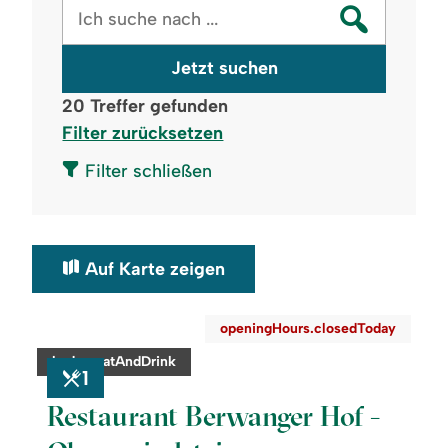
Jetzt suchen
20
Treffer gefunden
Filter zurücksetzen
Filter schließen
Auf Karte zeigen
©
openingHours.closedToday
readmore:
category:
badge.eatAndDrink
Restaurant
1
Berwanger
Hof
Restaurant Berwanger Hof -
-
Obermaiselstein