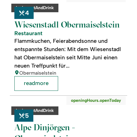
Obermaiselstein
category:
badge.eatAndDrink
4
Wiesenstadl Obermaiselstein
Restaurant
Flammkuchen, Feierabendsonne und
entspannte Stunden: Mit dem Wiesenstadl
hat Obermaiselstein seit Mitte Juni einen
neuen Treffpunkt für...
location:
Obermaiselstein
readmore
readmore:
©
openingHours.openToday
Alpe
Dinjörgen
category:
badge.eatAndDrink
-
5
Obermaiselstein
Alpe Dinjörgen -