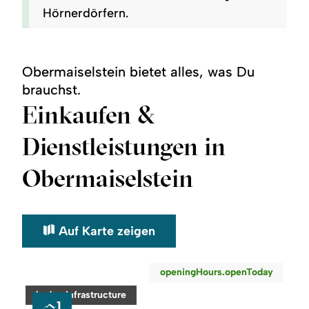
Hörnerdörfern.
Obermaiselstein bietet alles, was Du
brauchst.
Einkaufen &
Dienstleistungen in
Obermaiselstein
Auf Karte zeigen
©
openingHours.openToday
readmore:
category:
badge.infrastructure
Geldautomat
1
VR