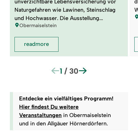
unverzichtbare Lebensversicherung vor
d
Naturgefahren wie Lawinen, Steinschlag
W
l
und Hochwasser. Die Ausstellung...
location:
Obermaiselstein
readmore
1
/
30
Entdecke ein vielfältiges Programm!
Hier findest Du weitere
Veranstaltungen
in Obermaiselstein
und in den Allgäuer Hörnerdörfern.