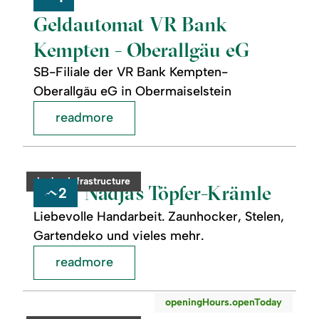
Bank
Geldautomat VR Bank
Kempten
-
Kempten - Oberallgäu eG
Oberallgäu
eG
SB-Filiale der VR Bank Kempten-
Oberallgäu eG in Obermaiselstein
readmore
readmore:
©
Nadja's
Töpfer-
category:
badge.infrastructure
Krämle
Nadja's Töpfer-Krämle
2
Liebevolle Handarbeit. Zaunhocker, Stelen,
Gartendeko und vieles mehr.
readmore
readmore:
©
openingHours.openToday
Gästeinformation
Obermaiselstein