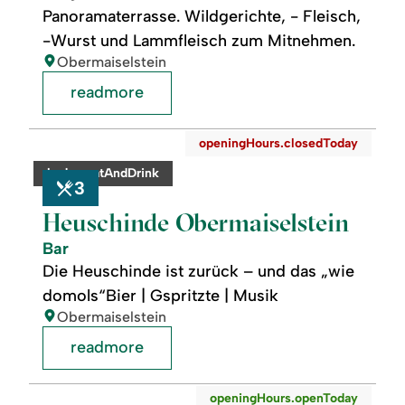
Panoramaterrasse. Wildgerichte, - Fleisch,
-Wurst und Lammfleisch zum Mitnehmen.
location:
Obermaiselstein
readmore
readmore:
©
openingHours.closedToday
Heuschinde
Obermaiselstein
category:
badge.eatAndDrink
3
Heuschinde Obermaiselstein
Bar
Die Heuschinde ist zurück – und das „wie
domols“Bier | Gspritzte | Musik
location:
Obermaiselstein
readmore
readmore:
©
openingHours.openToday
Wiesenstadl