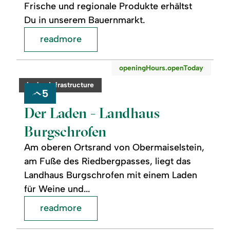
Frische und regionale Produkte erhältst
Du in unserem Bauernmarkt.
readmore
readmore:
©
openingHours.openToday
Der
Laden
category:
badge.infrastructure
-
5
Landhaus
Burgschrofen
Der Laden - Landhaus
Burgschrofen
Am oberen Ortsrand von Obermaiselstein,
am Fuße des Riedbergpasses, liegt das
Landhaus Burgschrofen mit einem Laden
für Weine und...
readmore