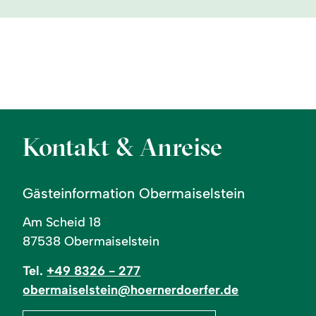
Ferienwohnung in
Pension in Obermaiselstein
Obermaiselstein
©
©
mehr
mehr
zu:
zu:
Pension
Ferienwohnung
in
in
Obermaiselstein
Obermaiselstein
Kontakt & Anreise
Gästeinformation Obermaiselstein
Am Scheid 18
87538 Obermaiselstein
Tel.
+49 8326 - 277
obermaiselstein@hoernerdoerfer.de