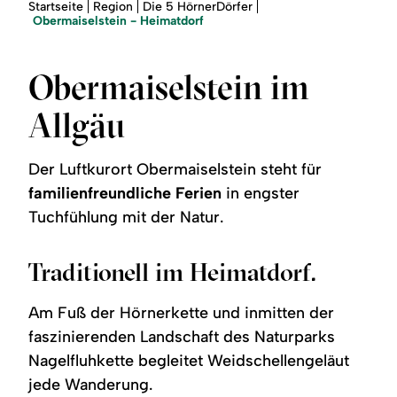
Region
Sie
Startseite
Region
Die 5 HörnerDörfer
sind
Obermaiselstein - Heimatdorf
hier:
Service
Obermaiselstein im
Allgäu
Der Luftkurort Obermaiselstein steht für
familienfreundliche Ferien
in engster
Tuchfühlung mit der Natur.
Traditionell im Heimatdorf.
Am Fuß der Hörnerkette und inmitten der
faszinierenden Landschaft des Naturparks
Nagelfluhkette begleitet Weidschellengeläut
jede Wanderung.