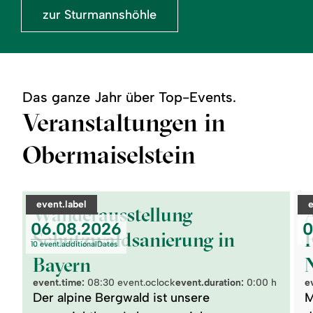
zur Sturmannshöhle
Das ganze Jahr über Top-Events.
Veranstaltungen in
Obermaiselstein
©
©
readmore:
read
category:
c
event.label
Wanderausstellung
Alp
Wanderausstellung
Schutzwaldsanierung
zur
event.nextDate:
e
06.08.2026
0
in
Frei
Schutzwaldsanierung in
Bayern
Alp
10 event.additionalDates
im
Bayern
Natu
Nage
event.time:
08:30 event.oclock
event.duration:
0:00 h
e
Der alpine Bergwald ist unsere
M