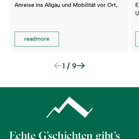
Mobilität
Anreise ins Allgäu und Mobilität vor Ort.
E
U
readmore
1
/
9
Echte G’schichten gibt’s