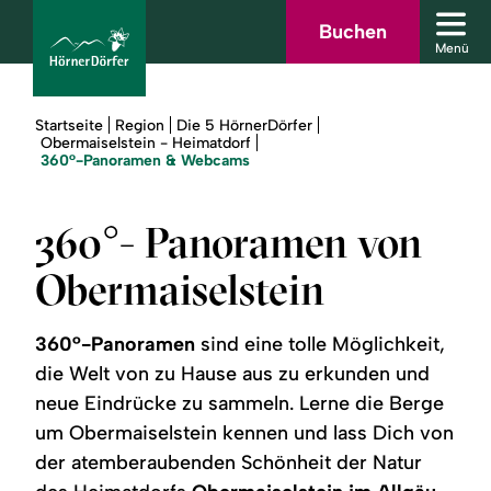
Zum
Zur
Zur
Zum
Buchen
Men
Hauptinhalt
Suche
Navigation
Footer
Menü
schl
springen
springen
springen
springen
Sie
Startseite
Region
Die 5 HörnerDörfer
sind
Obermaiselstein - Heimatdorf
hier:
360°-Panoramen & Webcams
bcams
360°- Panoramen von
Obermaiselstein
Urlaub
buchen
360°-Panoramen
sind eine tolle Möglichkeit,
Sommer
die Welt von zu Hause aus zu erkunden und
neue Eindrücke zu sammeln. Lerne die Berge
um Obermaiselstein kennen und lass Dich von
Winter
der atemberaubenden Schönheit der Natur