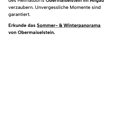
des Heimatdorfs
Obermaiselstein im Allgäu
Region
verzaubern. Unvergessliche Momente sind
garantiert.
Service
Erkunde das
Sommer- & Winterpanorama
von Obermaiselstein.