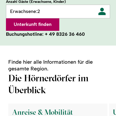
Anzahl Gäste (Erwachsene, Kinder)
Erwachsene:
2
Unterkunft finden
Buchungshotline:
+ 49 8326 36 460
Finde hier alle Informationen für die
gesamte Region.
Die Hörnerdörfer im
Überblick
©
©
readmore:
read
Anreise
Unte
Anreise & Mobilität
&