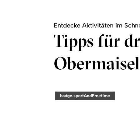
Entdecke Aktivitäten im Schn
Tipps für d
Obermaisel
©
readmore:
category:
badge.sportAndFreetime
Skigebiet
Berg-
Naturerlebnis
Grasgehren