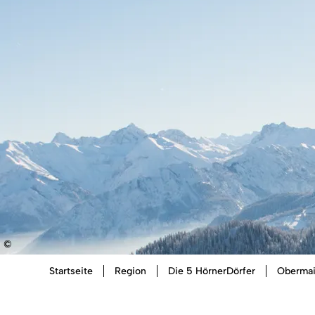
©
Sie
Startseite
Region
Die 5 HörnerDörfer
Obermai
sind
hier: