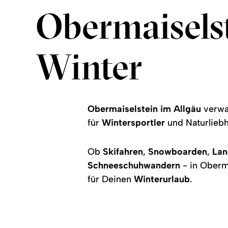
Obermaisels
Winter
Obermaiselstein im Allgäu
verwan
für
Wintersportler
und Naturlieb
Ob
Skifahren
,
Snowboarden
,
Lan
Schneeschuhwandern
- in Oberma
für Deinen
Winterurlaub
.