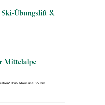
 Ski-Übungslift &
 Mittelalpe -
ration:
0:45 h
tour.rise:
29 hm