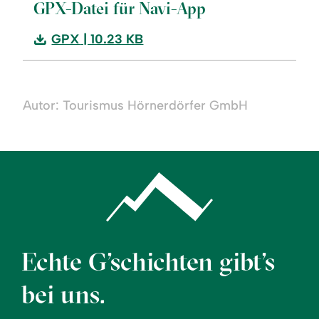
GPX-Datei für Navi-App
Download:
GPX
| 10.23 KB
Winterwandern:
Hochwiesweg-
Runde
Autor: Tourismus Hörnerdörfer GmbH
Echte G’schichten gibt’s
bei uns.