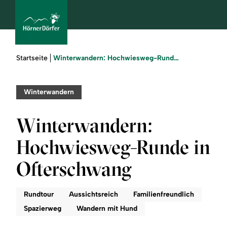
Sie
Winterwandern: Hochwiesweg-Runde in Ofterschwang
Startseite
sind
hier:
bcams
Winterwandern
Winterwandern:
Urlaub
Hochwiesweg-Runde in
buchen
Ofterschwang
Sommer
Rundtour
Aussichtsreich
Familienfreundlich
Winter
Spazierweg
Wandern mit Hund