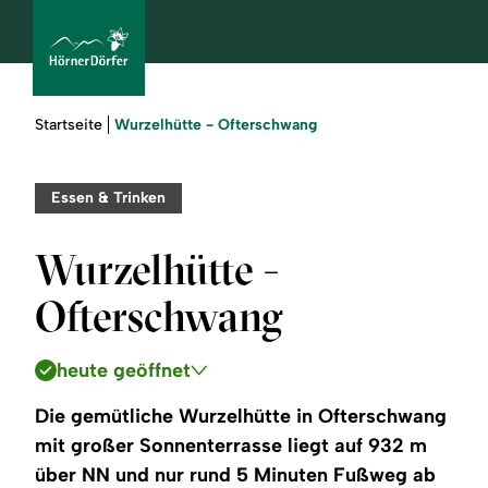
Sie
Wurzelhütte - Ofterschwang
Startseite
sind
hier:
bcams
Essen & Trinken
Wurzelhütte -
Urlaub
Ofterschwang
buchen
heute geöffnet
Sommer
Die gemütliche Wurzelhütte in Ofterschwang
Winter
mit großer Sonnenterrasse liegt auf 932 m
über NN und nur rund 5 Minuten Fußweg ab