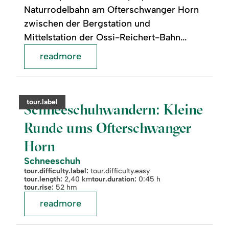
Naturrodelbahn am Ofterschwanger Horn
zwischen der Bergstation und
Mittelstation der Ossi-Reichert-Bahn...
readmore
readmore:
©
Schneeschuhwandern:
Kleine
category:
tour.label
Runde
Schneeschuhwandern: Kleine
ums
Ofterschwanger
Runde ums Ofterschwanger
Horn
Horn
Schneeschuh
tour.difficulty.label:
tour.difficulty.easy
tour.length:
2,40 km
tour.duration:
0:45 h
tour.rise:
52 hm
readmore
readmore: