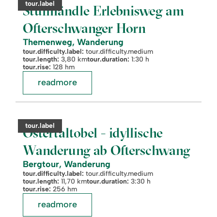
category:
tour.label
am
Stuimändle Erlebnisweg am
Ofterschwanger
Horn
Ofterschwanger Horn
Themenweg, Wanderung
tour.difficulty.label:
tour.difficulty.medium
tour.length:
3,80 km
tour.duration:
1:30 h
tour.rise:
128 hm
readmore
readmore:
©
Ostertaltobel
-
category:
tour.label
idyllische
Ostertaltobel - idyllische
Wanderung
ab
Wanderung ab Ofterschwang
Ofterschwang
Bergtour, Wanderung
tour.difficulty.label:
tour.difficulty.medium
tour.length:
11,70 km
tour.duration:
3:30 h
tour.rise:
256 hm
readmore