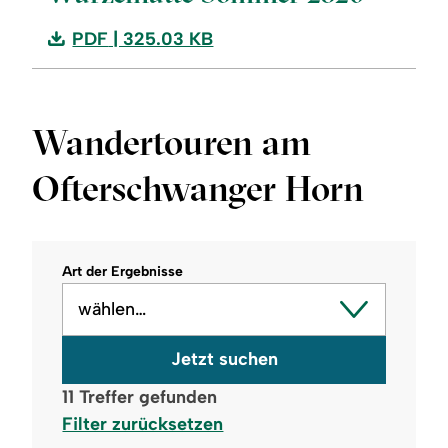
Download:
PDF
| 325.03 KB
Speisen
&
Getränke
Wandertouren am
-
Wurzelhütte
Ofterschwanger Horn
Sommer
2026
Art der Ergebnisse
wählen…
Jetzt suchen
11
Treffer gefunden
Filter zurücksetzen