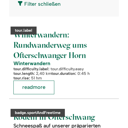
Filter schließen
©
readmore:
category:
tour.label
Winterwandern:
Winterwandern:
Rundwanderweg
ums
Rundwanderweg ums
Ofterschwanger
Horn
Ofterschwanger Horn
Winterwandern
tour.difficulty.label:
tour.difficulty.easy
tour.length:
2,40 km
tour.duration:
0:45 h
tour.rise:
51 hm
readmore
readmore:
©
Rodeln
in
category:
badge.sportAndFreetime
Ofterschwang
Rodeln in Ofterschwang
Schneespaß auf unserer präparierten