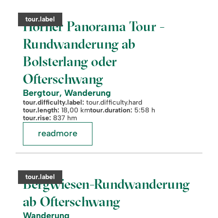
©
Hörner
Panorama
category:
tour.label
Tour
Hörner Panorama Tour -
-
Rundwanderung
Rundwanderung ab
ab
Bolsterlang
Bolsterlang oder
oder
Ofterschwang
Ofterschwang
Bergtour, Wanderung
tour.difficulty.label:
tour.difficulty.hard
tour.length:
18,00 km
tour.duration:
5:58 h
tour.rise:
837 hm
readmore
readmore:
©
Bergwiesen-
Rundwanderung
category:
tour.label
ab
Bergwiesen-Rundwanderung
Ofterschwang
ab Ofterschwang
Wanderung