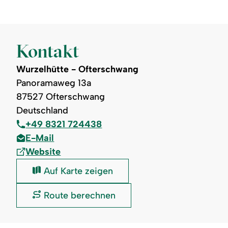
Kontakt
Wurzelhütte - Ofterschwang
Panoramaweg 13a
87527 Ofterschwang
Deutschland
+49 8321 724438
E-Mail
Website
Wurzelhütte
Auf Karte zeigen
-
Ofterschwang:
Wurzelhütte
Route berechnen
-
Ofterschwang: