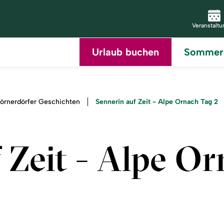
Zum
Zur
Zur
Zum
Hauptinhalt
Suche
Navigation
Footer
Veranstalt
springen
springen
springen
springen
Urlaub buchen
Sommer
Sennerin auf Zeit - Alpe Ornach Tag 2
örnerdörfer Geschichten
 Zeit - Alpe O