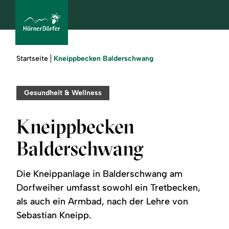
Sie
Kneippbecken Balderschwang
Startseite
sind
hier:
bcams
Gesundheit & Wellness
Kneippbecken
Urlaub
Balderschwang
buchen
Die Kneippanlage in Balderschwang am
Sommer
Dorfweiher umfasst sowohl ein Tretbecken,
als auch ein Armbad, nach der Lehre von
Winter
Sebastian Kneipp.