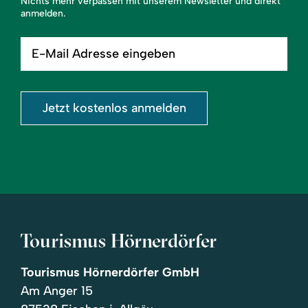
Nichts mehr verpassen mit unserem Newsletter und direkt
anmelden.
E-
Mail
Adresse
eingeben
Jetzt kostenlos anmelden
Tourismus Hörnerdörfer
Tourismus Hörnerdörfer GmbH
Am Anger 15