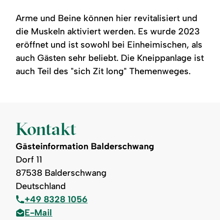
Mitte
mit
befindet
einem
Arme und Beine können hier revitalisiert und
sich
kleinen
ein
Naturteich
die Muskeln aktiviert werden. Es wurde 2023
rundes
im
eröffnet und ist sowohl bei Einheimischen, als
Wasserbecken
Vordergrund,
mit
umrandet
auch Gästen sehr beliebt. Die Kneippanlage ist
gepflastertem
von
Boden
Steinen
auch Teil des "sich Zit long" Themenweges.
und
und
Edelstahlgeländern
Schilfpflanzen.
zum
Festhalten
beim
Wassertreten.
Kontakt
Gästeinformation Balderschwang
Dorf 11
87538 Balderschwang
Deutschland
+49 8328 1056
E-Mail