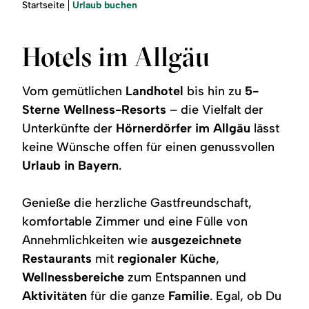
Region
Sie
Urlaub buchen
Startseite
sind
hier:
Service
Hotels im Allgäu
Vom gemütlichen
Landhotel
bis hin zu
5-
Sterne Wellness-Resorts
– die Vielfalt der
Unterkünfte der
Hörnerdörfer im Allgäu
lässt
keine Wünsche offen für einen genussvollen
Urlaub in Bayern
.
Genieße die herzliche Gastfreundschaft,
komfortable Zimmer und eine Fülle von
Annehmlichkeiten wie
ausgezeichnete
Restaurants
mit
regionaler Küche
,
Wellnessbereiche
zum Entspannen und
Aktivitäten
für die ganze
Familie
. Egal, ob Du