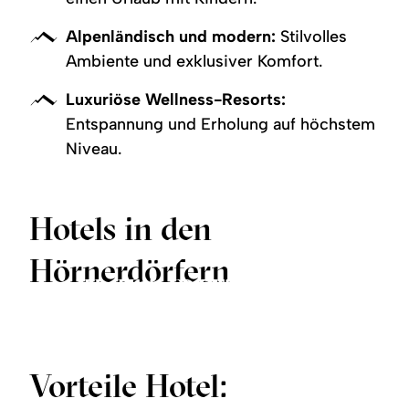
Alpenländisch und modern:
Stilvolles
Ambiente und exklusiver Komfort.
Luxuriöse Wellness-Resorts:
Entspannung und Erholung auf höchstem
Niveau.
Hotels in den
Hörnerdörfern
Hotel in Balderschwang
Hotel in Ofterschwang
Hotel in Fischen
©
©
©
mehr
mehr
mehr
zu:
zu:
zu:
Hotel
Hotel
Hotel
in
in
in
Vorteile Hotel:
Fischen
Balderschwang
Ofterschwang