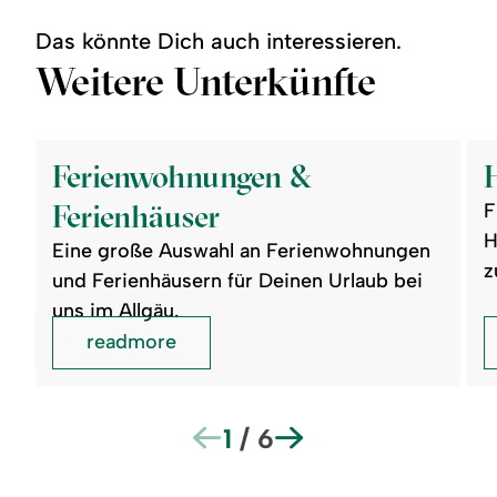
Das könnte Dich auch interessieren.
Weitere Unterkünfte
©
©
readmore:
read
Ferienwohnungen
Hote
Ferienwohnungen &
&
Ferienhäuser
Ferienhäuser
F
H
Eine große Auswahl an Ferienwohnungen
z
und Ferienhäusern für Deinen Urlaub bei
uns im Allgäu.
readmore
1
/
6