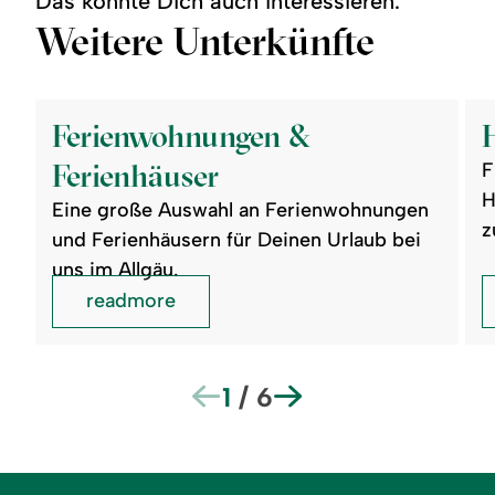
Das könnte Dich auch interessieren.
Weitere Unterkünfte
©
©
readmore:
read
Ferienwohnungen
Hote
Ferienwohnungen &
&
Ferienhäuser
Ferienhäuser
F
H
Eine große Auswahl an Ferienwohnungen
z
und Ferienhäusern für Deinen Urlaub bei
uns im Allgäu.
readmore
1
/
6