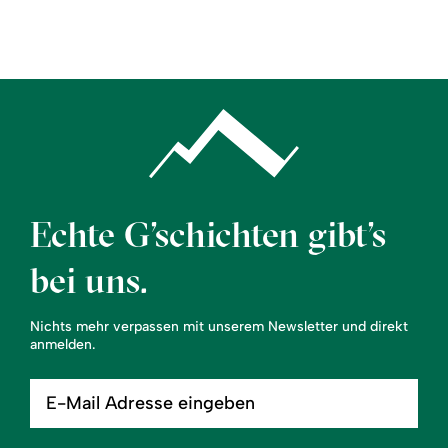
Region
Service
Echte G’schichten gibt’s
bei uns.
Nichts mehr verpassen mit unserem Newsletter und direkt
anmelden.
E-
Mail
Adresse
eingeben