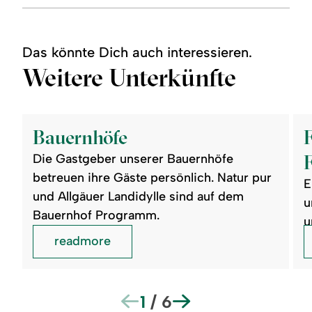
Das könnte Dich auch interessieren.
Weitere Unterkünfte
©
©
readmore:
read
Bauernhöfe
Fer
Bauernhöfe
&
Feri
Die Gastgeber unserer Bauernhöfe
betreuen ihre Gäste persönlich. Natur pur
E
und Allgäuer Landidylle sind auf dem
u
Bauernhof Programm.
u
readmore
1
/
6