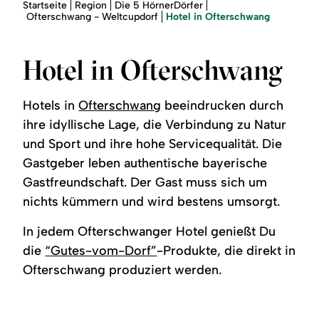
Region
Sie
Startseite
Region
Die 5 HörnerDörfer
sind
Hotel in Ofterschwang
Ofterschwang - Weltcupdorf
hier:
Service
Hotel in Ofterschwang
Hotels in
Ofterschwang
beeindrucken durch
ihre idyllische Lage, die Verbindung zu Natur
und Sport und ihre hohe Servicequalität. Die
Gastgeber leben authentische bayerische
Gastfreundschaft. Der Gast muss sich um
nichts kümmern und wird bestens umsorgt.
In jedem Ofterschwanger Hotel genießt Du
die
“Gutes-vom-Dorf”
-Produkte, die direkt in
Ofterschwang produziert werden.