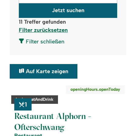
Jetzt suchen
11
Treffer gefunden
Filter zurücksetzen
Filter schließen
Auf Karte zeigen
©
openingHours.openToday
readmore:
category:
badge.eatAndDrink
Restaurant
1
Alphorn
-
Restaurant Alphorn -
Ofterschwang
Ofterschwang
Restaurant