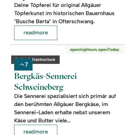
Deine Töpferei für original Allgäuer
Töpferkunst im historischen Bauernhaus
"Busche Berta" in Ofterschwang.
readmore
readmore:
©
openingHours.openToday
Bergkäs-
Sennerei
category:
badge.infrastructure
Schweineberg
7
Bergkäs-Sennerei
Schweineberg
Die Sennerei spezialisiert sich primär auf
den berühmten Allgäuer Bergkäse, im
Sennerei-Laden erhalte nebst unserem
Käse und Butter viele...
readmore