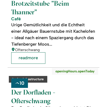
Brotzeitstube "Beim
Thanner"
Café
Urige Gemütlichkeit und die Echtheit
einer Allgäuer Bauernstube mit Kachelofen
- ideal nach einem Spaziergang durch das
Tiefenberger Moos...
location:
Ofterschwang
readmore
readmore:
©
openingHours.openToday
Der
Dorfladen
category:
badge.infrastructure
-
10
Ofterschwang
Der Dorfladen -
Ofterschwang