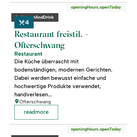
readmore:
©
openingHours.openToday
Restaurant
freistil.
category:
badge.eatAndDrink
-
4
Ofterschwang
Restaurant freistil. -
Ofterschwang
Restaurant
Die Küche überrascht mit
bodenständigen, modernen Gerichten.
Dabei werden bewusst einfache und
hochwertige Produkte verwendet,
handverlesen...
location:
Ofterschwang
readmore
readmore:
©
openingHours.openToday
Der
Eisladen