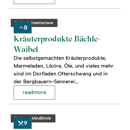
readmore:
©
Kräuterprodukte
Bächle-
category:
badge.infrastructure
Waibel
8
Kräuterprodukte Bächle-
Waibel
Die selbstgemachten Kräuterprodukte,
Marmeladen, Liköre, Öle, und vieles mehr
sind im Dorfladen Ofterschwang und in
der Bergbauern-Sennerei...
readmore
readmore:
©
Brotzeitstube
"Beim
category:
badge.eatAndDrink
Thanner"
9