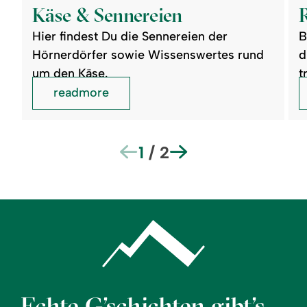
Käse
Rez
Käse & Sennereien
&
Sennereien
Hier findest Du die Sennereien der
B
Hörnerdörfer sowie Wissenswertes rund
d
um den Käse.
t
readmore
1
/
2
Echte G’schichten gibt’s