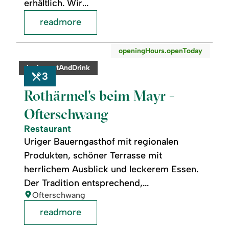
erhältlich. Wir...
readmore
readmore:
©
openingHours.openToday
Rothärmel's
beim
category:
badge.eatAndDrink
Mayr
3
-
Ofterschwang
Rothärmel's beim Mayr -
Ofterschwang
Restaurant
Uriger Bauerngasthof mit regionalen
Produkten, schöner Terrasse mit
herrlichem Ausblick und leckerem Essen.
Der Tradition entsprechend,...
location:
Ofterschwang
readmore