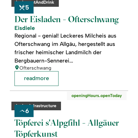
category:
badge.eatAndDrink
-
5
Ofterschwang
Der Eisladen - Ofterschwang
Eisdiele
Regional - genial! Leckeres Milcheis aus
Ofterschwang im Allgäu, hergestellt aus
frischer heimischer Landmilch der
Bergbauern-Sennerei...
location:
Ofterschwang
readmore
readmore:
©
openingHours.openToday
Töpferei
s'Alpgfihl
category:
badge.infrastructure
-
6
Allgäuer
Töpferkunst
Töpferei s'Alpgfihl - Allgäuer
Töpferkunst