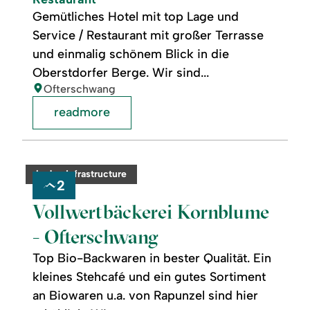
Gemütliches Hotel mit top Lage und
Service / Restaurant mit großer Terrasse
und einmalig schönem Blick in die
Oberstdorfer Berge. Wir sind...
location:
Ofterschwang
readmore
readmore:
©
Vollwertbäckerei
Kornblume
category:
badge.infrastructure
-
2
Ofterschwang
Vollwertbäckerei Kornblume
- Ofterschwang
Top Bio-Backwaren in bester Qualität. Ein
kleines Stehcafé und ein gutes Sortiment
an Biowaren u.a. von Rapunzel sind hier