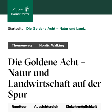
Sie
Die Goldene Acht – Natur und Landwirtschaft auf der Spur
Startseite
sind
hier:
bcams
Themenweg
Nordic Walking
Die Goldene Acht –
Urlaub
Natur und
buchen
Landwirtschaft auf der
Sommer
Spur
Winter
Rundtour
Aussichtsreich
Einkehrmöglichkeit