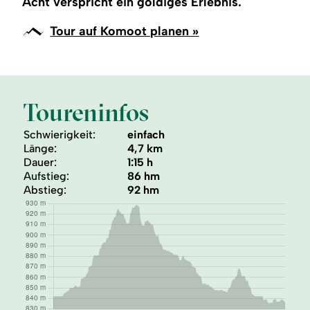
Acht verspricht ein goldiges Erlebnis.
Tour auf Komoot planen »
Toureninfos
Schwierigkeit:
einfach
Länge:
4,7 km
Dauer:
1:15 h
Aufstieg:
86 hm
Abstieg:
92 hm