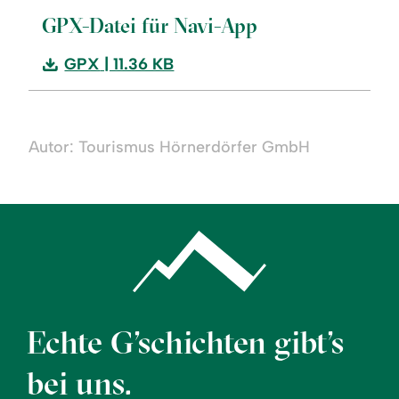
GPX-Datei für Navi-App
Download:
GPX
| 11.36 KB
Die
Goldene
Acht
Autor: Tourismus Hörnerdörfer GmbH
–
Natur
und
Landwirtschaft
auf
der
Spur
Echte G’schichten gibt’s
bei uns.