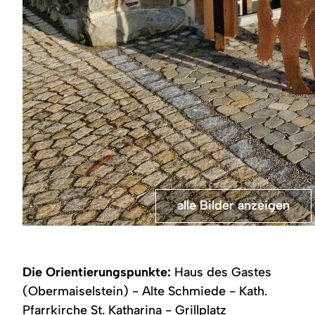
alle Bilder anzeigen
alle Bilder anzeigen
©
Wegeverlauf
Goldene
-
8
Goldene
-
Acht
Infotafel
Die Orientierungspunkte:
Haus des Gastes
am
Wegesrand
(Obermaiselstein) - Alte Schmiede - Kath.
bei
Pfarrkirche St. Katharina - Grillplatz
Obermaiselstein