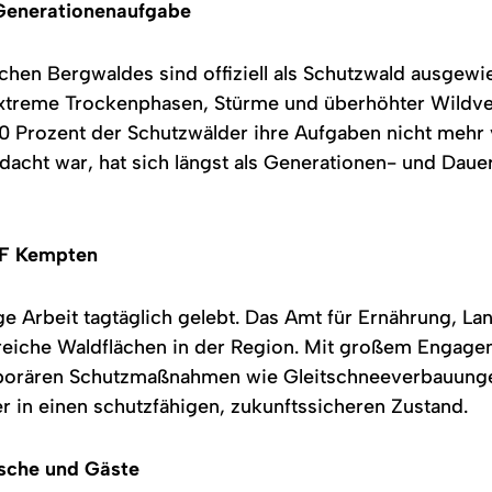
Generationenaufgabe
hen Bergwaldes sind offiziell als Schutzwald ausgewie
xtreme Trockenphasen, Stürme und überhöhter Wildv
10 Prozent der Schutzwälder ihre Aufgaben nicht mehr v
edacht war, hat sich längst als Generationen- und Dau
ELF Kempten
ge Arbeit tagtäglich gelebt. Das Amt für Ernährung, L
lreiche Waldflächen in der Region. Mit großem Engage
orären Schutzmaßnahmen wie Gleitschneeverbauungen
er in einen schutzfähigen, zukunftssicheren Zustand.
mische und Gäste