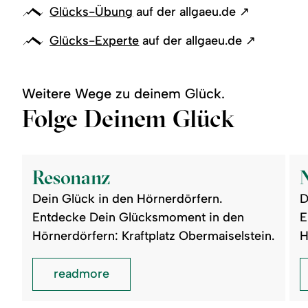
Glücks-Übung
auf der allgaeu.de ↗
Glücks-Expert
e
auf der allgaeu.de ↗
Weitere Wege zu deinem Glück.
Folge Deinem Glück
©
©
readmore:
read
Resonanz
Natu
Resonanz
Dein Glück in den Hörnerdörfern.
D
Entdecke Dein Glücksmoment in den
E
Hörnerdörfern: Kraftplatz Obermaiselstein.
H
readmore