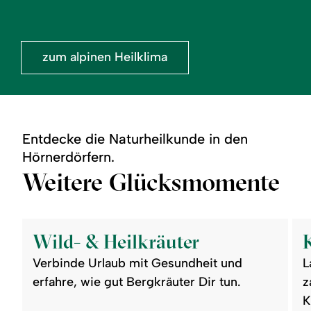
zum alpinen Heilklima
Entdecke die Naturheilkunde in den
Hörnerdörfern.
Weitere Glücksmomente
©
©
readmore:
read
Wild-
Kne
Wild- & Heilkräuter
&
Heilkräuter
Verbinde Urlaub mit Gesundheit und
L
erfahre, wie gut Bergkräuter Dir tun.
z
K