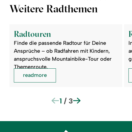
Weitere Radthemen
©
©
readmore:
read
Radtouren
Rad
Radtouren
mit
Kin
Finde die passende Radtour für Deine
I
Ansprüche – ob Radfahren mit Kindern,
a
anspruchsvolle Mountainbike-Tour oder
g
Themenroute.
readmore
1
/
3