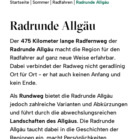
Region
Sie
Radrunde Allgäu
Startseite
Sommer
Radfahren
sind
hier:
Service
Radrunde Allgäu
Der
475 Kilometer lange Radfernweg
der
Radrunde Allgäu
macht die Region für den
Radfahrer auf ganz neue Weise erfahrbar.
Dabei verbindet der Radweg nicht geradlinig
Ort für Ort - er hat auch keinen Anfang und
kein Ende.
Als
Rundweg
bietet die Radrunde Allgäu
jedoch zahlreiche Varianten und Abkürzungen
und führt durch die abwechslungsreichen
Landschaften des Allgäus
. Die Radrunde
Allgäu taucht dabei in die Geschichten der
Regionen ein, macht Persönlichkeiten