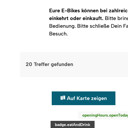
Eure E-Bikes können bei zahlrei
einkehrt oder einkauft.
Bitte bri
Bedienung. Bitte schließe Dein F
Besuch.
20
Treffer gefunden
Auf Karte zeigen
©
openingHours.openToda
readmore:
category:
badge.eatAndDrink
Restaurant