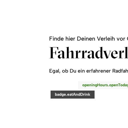
Finde hier Deinen Verleih vor 
Fahrradverl
Egal, ob Du ein erfahrener Radfah
©
openingHours.openToda
readmore:
category:
badge.eatAndDrink
Café-
Restaurant-
Pizzeria
Wintergarten
-
Bolsterlang