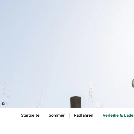
©
Sie
Verleihe & Lade
Startseite
Sommer
Radfahren
sind
hier: