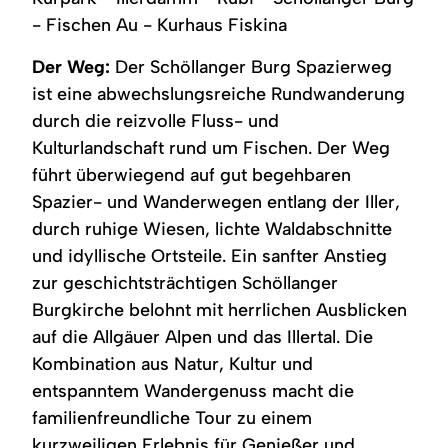
Kurpark
ergeben
imposantem
- Fischen Au - Kurhaus Fiskina
die
Nebelhorn
Iller
und
Rubihorn
Der Weg:
Der Schöllanger Burg Spazierweg
ist eine abwechslungsreiche Rundwanderung
durch die reizvolle Fluss- und
Kulturlandschaft rund um Fischen. Der Weg
führt überwiegend auf gut begehbaren
Spazier- und Wanderwegen entlang der Iller,
durch ruhige Wiesen, lichte Waldabschnitte
und idyllische Ortsteile. Ein sanfter Anstieg
zur geschichtsträchtigen Schöllanger
Burgkirche belohnt mit herrlichen Ausblicken
auf die Allgäuer Alpen und das Illertal. Die
Kombination aus Natur, Kultur und
entspanntem Wandergenuss macht die
familienfreundliche Tour zu einem
kurzweiligen Erlebnis für Genießer und