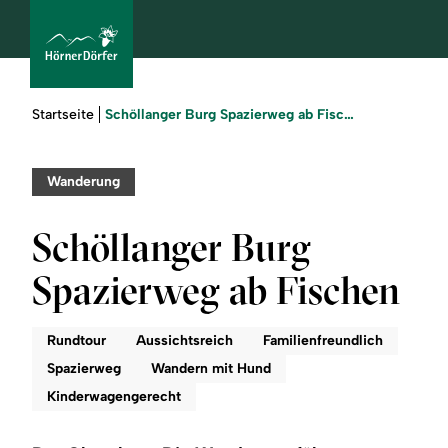
Sie
Schöllanger Burg Spazierweg ab Fischen
Startseite
sind
hier:
bcams
Wanderung
Schöllanger Burg
Urlaub
Spazierweg ab Fischen
buchen
Sommer
Rundtour
Aussichtsreich
Familienfreundlich
Spazierweg
Wandern mit Hund
Winter
Kinderwagengerecht