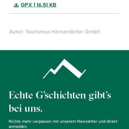
Download:
GPX
| 16.51 KB
Schöllanger
Burg
Spazierweg
Autor: Tourismus Hörnerdörfer GmbH
ab
Fischen
Echte G’schichten gibt’s
bei uns.
Nichts mehr verpassen mit unserem Newsletter und direkt
anmelden.