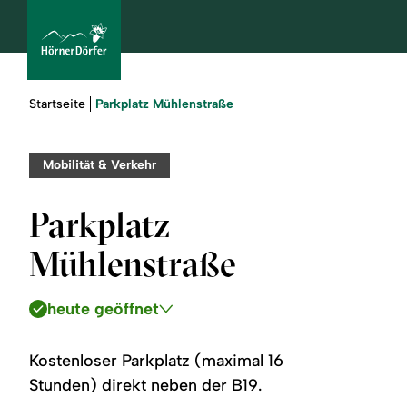
Sie
Parkplatz Mühlenstraße
Startseite
sind
hier:
bcams
Mobilität & Verkehr
Parkplatz
Urlaub
Mühlenstraße
buchen
heute geöffnet
Sommer
Winter
Kostenloser Parkplatz (maximal 16
Stunden) direkt neben der B19.