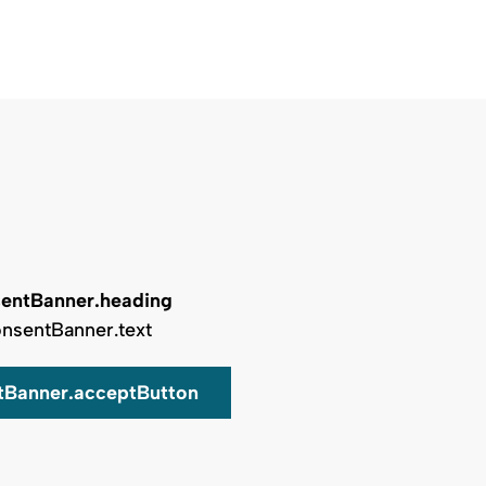
entBanner.heading
nsentBanner.text
tBanner.acceptButton