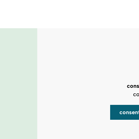
cons
co
consen