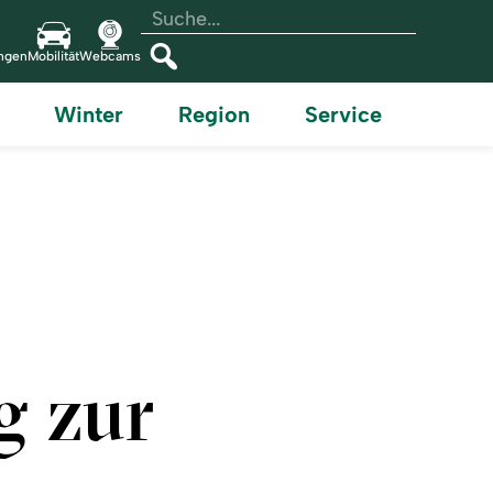
Volltextsuche
Suchtext
einfügen
ungen
Mobilität
Webcams
Suchen
Winter
Region
Service
g zur