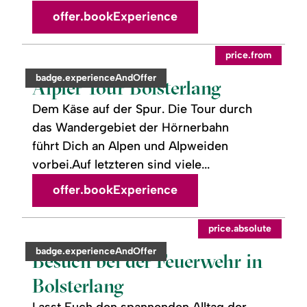
offer.bookExperience
readmore:
©
price.from
Älpler
Tour
category:
badge.experienceAndOffer
Bolsterlang
Älpler Tour Bolsterlang
Dem Käse auf der Spur. Die Tour durch
das Wandergebiet der Hörnerbahn
führt Dich an Alpen und Alpweiden
vorbei.Auf letzteren sind viele...
offer.bookExperience
readmore:
©
price.absolute
Besuch
bei
category:
badge.experienceAndOffer
der
Besuch bei der Feuerwehr in
Feuerwehr
in
Bolsterlang
Bolsterlang
Lasst Euch den spannenden Alltag der