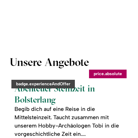
Unsere Angebote
©
price.absolute
readmore:
category:
badge.experienceAndOffer
Abenteuer
Abenteuer Steinzeit in
Steinzeit
in
Bolsterlang
Bolsterlang
Begib dich auf eine Reise in die
Mittelsteinzeit. Taucht zusammen mit
unserem Hobby-Archäologen Tobi in die
vorgeschichtliche Zeit ein....