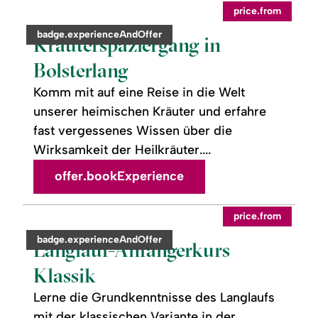
readmore:
©
price.from
Kräuterspaziergang
in
category:
badge.experienceAndOffer
Bolsterlang
Kräuterspaziergang in
Bolsterlang
Komm mit auf eine Reise in die Welt
unserer heimischen Kräuter und erfahre
fast vergessenes Wissen über die
Wirksamkeit der Heilkräuter....
offer.bookExperience
readmore:
©
price.from
Langlauf-
Anfängerkurs
category:
badge.experienceAndOffer
Klassik
Langlauf-Anfängerkurs
Klassik
Lerne die Grundkenntnisse des Langlaufs
mit der klassischen Variante in der