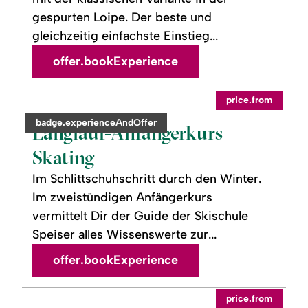
gespurten Loipe. Der beste und
gleichzeitig einfachste Einstieg...
offer.bookExperience
readmore:
©
price.from
Langlauf-
Anfängerkurs
category:
badge.experienceAndOffer
Skating
Langlauf-Anfängerkurs
Skating
Im Schlittschuhschritt durch den Winter.
Im zweistündigen Anfängerkurs
vermittelt Dir der Guide der Skischule
Speiser alles Wissenswerte zur...
offer.bookExperience
readmore:
©
price.from
Mit