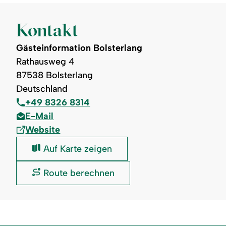
Kontakt
Gästeinformation Bolsterlang
Rathausweg 4
87538 Bolsterlang
Deutschland
+49 8326 8314
E-Mail
Website
Gästeinformation
Auf Karte zeigen
Bolsterlang:
Gästeinformation
Route berechnen
Bolsterlang: