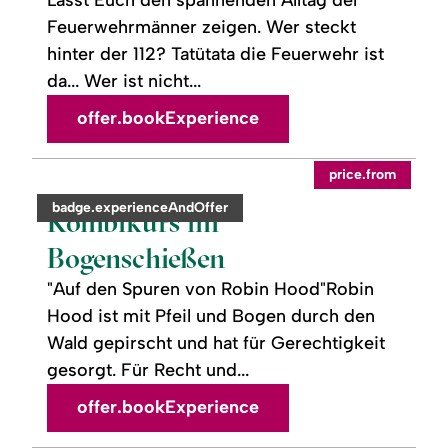
Feuerwehrmänner zeigen. Wer steckt
hinter der 112? Tatütata die Feuerwehr ist
da... Wer ist nicht...
offer.bookExperience
readmore:
©
price.from
Kombikurs
im
category:
badge.experienceAndOffer
Bogenschießen
Kombikurs im
Bogenschießen
"Auf den Spuren von Robin Hood"Robin
Hood ist mit Pfeil und Bogen durch den
Wald gepirscht und hat für Gerechtigkeit
gesorgt. Für Recht und...
offer.bookExperience