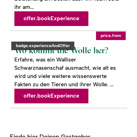
ihr am...
offer.bookExperience
readmore:
©
price.from
Wo
kommt
category:
badge.experienceAndOffer
die
Wo kommt die Wolle her?
Wolle
her?
Erfahre, was ein Walliser
Schwarznasenschaf ausmacht, wie alt es
wird und viele weitere wissenswerte
Fakten zu den Tieren und ihrer Wolle. ...
offer.bookExperience
Finde hier Deinen Gastgeber.