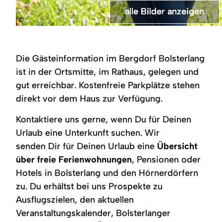
alle Bilder anzeigen
alle Bilder anzeigen
alle Bilder anzeigen
alle Bilder anzeigen
©
Ein
Ein
Ein
Ein
Eingangsbereich
Haus
Innenraum
gemütlicher
mit
mit
mit
Aufenthaltsraum
einer
der
mehreren
mit
Die Gästeinformation im Bergdorf Bolsterlang
rundbogigen
Aufschrift
hellen
mehreren
Holztür
Rathaus
Holzregalen,
Holztischen
ist in der Ortsmitte, im Rathaus, gelegen und
und
und
die
und
gut erreichbar. Kostenfreie Parkplätze stehen
Glaseinsätzen.
Gästeinforamtion.
übersichtlich
passenden
Die
Außerdem
mit
Stühlen.
direkt vor dem Haus zur Verfügung.
Tür
ist
Broschüren
Auf
hat
das
und
den
eine
Wappen
Informationsmaterial
Tischen
Kontaktiere uns gerne, wenn Du für Deinen
helle
von
bestückt
liegen
Urlaub eine Unterkunft suchen. Wir
Fassade
Bolsterlagn
sind.
Zeitschriften
und
auf
Die
aus,
senden Dir für Deinen Urlaub eine
Übersicht
danebn
der
Regale
und
sind
Hauswand
stehen
ein
über freie Ferienwohnungen
, Pensionen oder
dunkle
abgebildet.
auf
Fenster
Hotels in Bolsterlang und den Hörnerdörfern
Holzbalken.
Es
einem
mit
Vor
gibt
Teppichboden.
Vorhängen
zu. Du erhältst bei uns Prospekte zu
dem
einen
sorgt
Eingang
überdachten
für
Ausflugszielen, den aktuellen
befinden
Eingang
Tageslicht.
Veranstaltungskalender, Bolsterlanger
sich
und
Stufen
eine