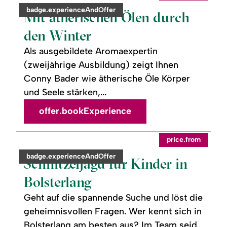
ätherischen
category:
badge.experienceAndOffer
Ölen
Mit ätherischen Ölen durch
durch
den
den Winter
Winter
Als ausgebildete Aromaexpertin
(zweijährige Ausbildung) zeigt Ihnen
Conny Bader wie ätherische Öle Körper
und Seele stärken,...
offer.bookExperience
readmore:
©
price.from
Schnitzeljagd
für
category:
badge.experienceAndOffer
Kinder
Schnitzeljagd für Kinder in
in
Bolsterlang
Bolsterlang
Geht auf die spannende Suche und löst die
geheimnisvollen Fragen. Wer kennt sich in
Bolsterlang am besten aus? Im Team seid