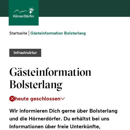
Sie
Gästeinformation Bolsterlang
Startseite
sind
hier:
bcams
Infrastruktur
Gästeinformation
Urlaub
Bolsterlang
buchen
heute geschlossen
Sommer
Wir informieren Dich gerne über Bolsterlang
Winter
und die Hörnerdörfer. Du erhältst bei uns
Informationen über freie Unterkünfte,