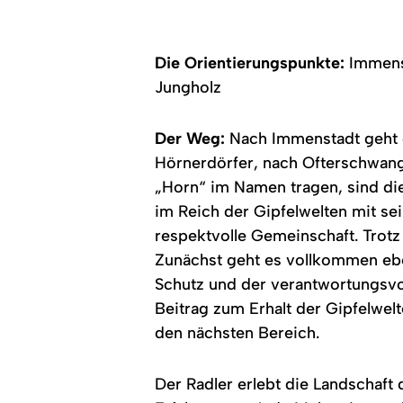
mit
Blick
auf
die
Die Orientierungspunkte:
Immenst
Alpenwelt
Jungholz
Der Weg:
Nach Immenstadt geht e
Hörnerdörfer, nach Ofterschwang
„Horn“ im Namen tragen, sind di
im Reich der Gipfelwelten mit se
respektvolle Gemeinschaft. Trotz
Zunächst geht es vollkommen eben
Schutz und der verantwortungsvol
Beitrag zum Erhalt der Gipfelwelt
den nächsten Bereich.
Der Radler erlebt die Landschaft