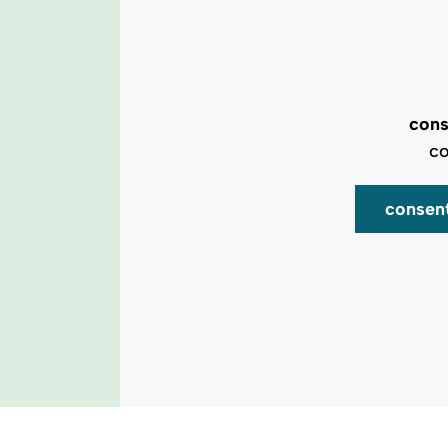
cons
co
consen