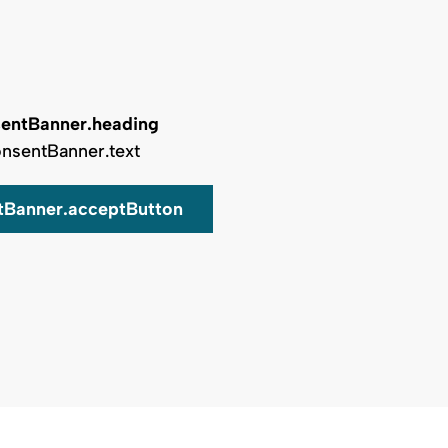
entBanner.heading
nsentBanner.text
tBanner.acceptButton
Auf Karte zeigen