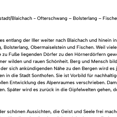
adt/Blaichach - Ofterschwang – Bolsterlang – Fisch
s entlang der Iller weiter nach Blaichach und hinein 
, Bolsterlang, Obermaiselstein und Fischen. Weil vie
e zu Fuße liegenden Dörfer zu den Hörnerdörfern gew
iner wilden und rauen Schönheit. Berg und Mensch bild
 der sich ankündigenden Nähe zu den Bergen wird es je
 in die Stadt Sonthofen. Sie ist Vorbild für nachhalti
len Entwicklung des Alpenraumes verschrieben. Damit 
en. Später wird es zurück in die Gipfelwelten gehen, d
 der schönen Aussichten, die Geist und Seele frei ma