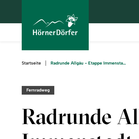
Sie
Radrunde Allgäu - Etappe Immenstadt/Blaichach - Jungholz
Startseite
sind
hier:
Fernradweg
Radrunde Al