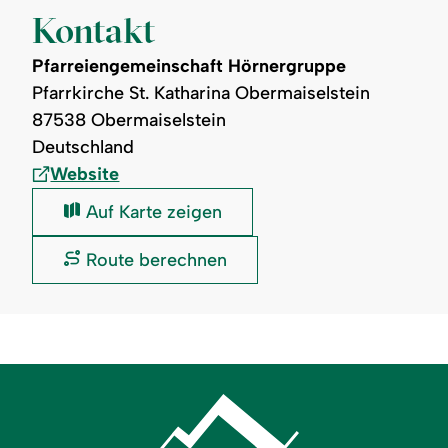
Kontakt
Pfarreiengemeinschaft Hörnergruppe
Pfarrkirche St. Katharina Obermaiselstein
87538 Obermaiselstein
Deutschland
Website
Pfarreiengemeinschaft
Auf Karte zeigen
Hörnergruppe:
Pfarreiengemeinschaft
Route berechnen
Hörnergruppe: