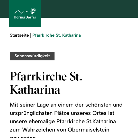
Sie
Pfarrkirche St. Katharina
Startseite
sind
hier:
bcams
Sehenswürdigkeit
Pfarrkirche St.
Urlaub
Katharina
buchen
Mit seiner Lage an einem der schönsten und
Sommer
ursprünglichsten Plätze unseres Ortes ist
unsere ehemalige Pfarrkirche St.Katharina
Winter
zum Wahrzeichen von Obermaiselstein
geworden.