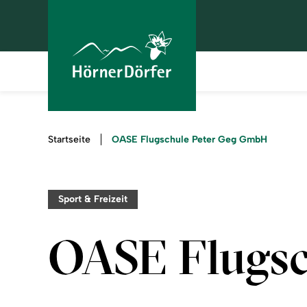
Sie
OASE Flugschule Peter Geg GmbH
Startseite
sind
hier:
Sport & Freizeit
OASE Flugs