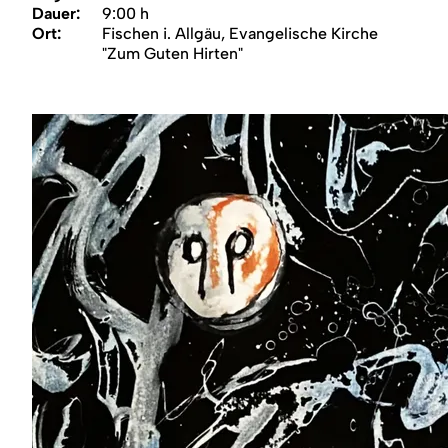
Region
Dauer:
9:00 h
Ort:
Fischen i. Allgäu, Evangelische Kirche
"Zum Guten Hirten"
Service