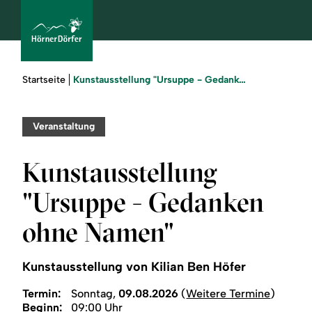
Sie
Kunstausstellung "Ursuppe - Gedanken ohne Namen"
Startseite
sind
hier:
bcams
Veranstaltung
Kunstausstellung
Urlaub
"Ursuppe - Gedanken
buchen
ohne Namen"
Sommer
Kunstausstellung von Kilian Ben Höfer
Winter
Termin:
Sonntag,
09.08.2026
(
Weitere Termine
)
Beginn:
09:00 Uhr