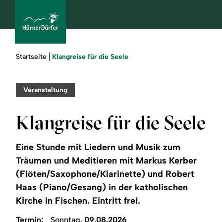
Sie
Klangreise für die Seele
Startseite
sind
hier:
bcams
Veranstaltung
Klangreise für die Seele
Urlaub
buchen
Eine Stunde mit Liedern und Musik zum
Träumen und Meditieren mit Markus Kerber
Sommer
(Flöten/Saxophone/Klarinette) und Robert
Haas (Piano/Gesang) in der katholischen
Winter
Kirche in Fischen. Eintritt frei.
Termin:
Sonntag,
09.08.2026