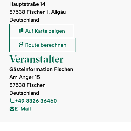
Hauptstraße 14
87538 Fischen i. Allgäu
Deutschland
Kath.
Auf Karte zeigen
Pfarrkirche
St.
Kath.
Route berechnen
Verena:
Pfarrkirche
St.
Veranstalter
Verena:
Gästeinformation Fischen
Am Anger 15
87538 Fischen
Deutschland
+49 8326 36460
E-Mail